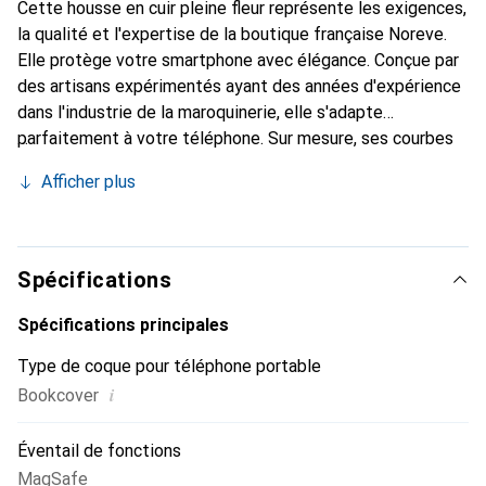
Cette housse en cuir pleine fleur représente les exigences,
la qualité et l'expertise de la boutique française Noreve.
Elle protège votre smartphone avec élégance. Conçue par
des artisans expérimentés ayant des années d'expérience
dans l'industrie de la maroquinerie, elle s'adapte
parfaitement à votre téléphone. Sur mesure, ses courbes
délicates lui confèrent une véritable seconde peau. Elle
Afficher plus
devient l'accessoire chic et indispensable pour votre
smartphone. Reconnaître internationalement pour ses
produits de haute qualité, la marque Noreve est un choix
fiable pour une clientèle exigeante.
Spécifications
Spécifications principales
Type de coque pour téléphone portable
i
Bookcover
Éventail de fonctions
MagSafe