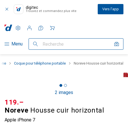
digitec
Vers l'app
Trouvez et commandez plus vite
Paramètres
Compte client
Listes de comparaison
Listes d'envies
Panier
Navigation par catégorie
Menu
Recherche
hone
Coque pour téléphone portable
Noreve Housse cuir horizontal
2 images
CHF
119.–
Noreve
Housse cuir horizontal
Apple iPhone 7