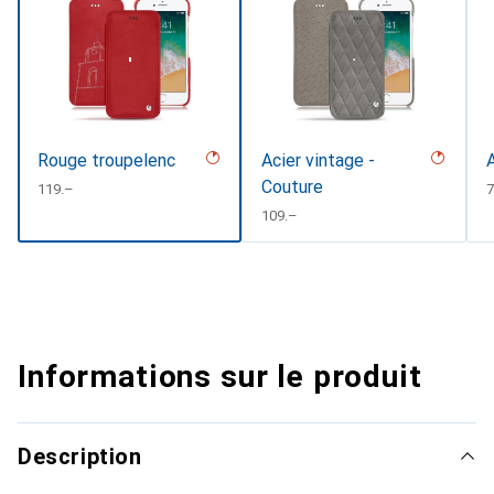
Rouge troupelenc
Acier vintage -
Couture
CHF
119.–
7
CHF
109.–
Informations sur le produit
Description