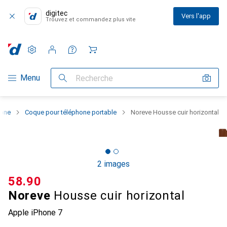
digitec
Vers l'app
Trouvez et commandez plus vite
Paramètres
Compte client
Listes de comparaison
Listes d'envies
Panier
Navigation par catégorie
Menu
Recherche
hone
Coque pour téléphone portable
Noreve Housse cuir horizontal
2 images
CHF
58.90
Noreve
Housse cuir horizontal
Apple iPhone 7