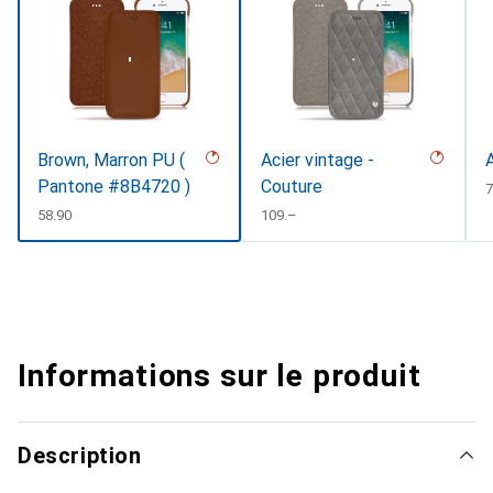
Brown, Marron PU (
Acier vintage -
Pantone #8B4720 )
Couture
7
CHF
58.90
CHF
109.–
Informations sur le produit
Description