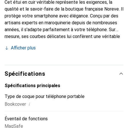
Cet étui en cuir véritable représente les exigences, la
qualité et le savoir-faire de la boutique française Noreve. Il
protège votre smartphone avec élégance. Conçu par des
artisans experts en maroquinerie depuis de nombreuses
années, il s'adapte parfaitement à votre téléphone. Sur
mesure, ses courbes délicates lui confèrent une véritable
seconde peau. Il devient l'accessoire chic et indispensable
Afficher plus
pour votre smartphone. La marque Noreve est reconnue
internationalement pour ses produits de haute qualité et
constitue un choix sûr pour une clientèle exigeante.
Spécifications
Spécifications principales
Type de coque pour téléphone portable
i
Bookcover
Éventail de fonctions
MagSafe