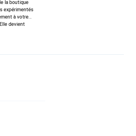
de la boutique
ns expérimentés
tement à votre
Elle devient
nal pour ses produits