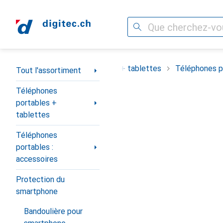
Recherche
Navigation par catégorie
ortiment
Téléphones portables + tablettes
Téléphones po
Tout l'assortiment
Téléphones
portables +
tablettes
Téléphones
portables :
accessoires
Protection du
smartphone
Bandoulière pour