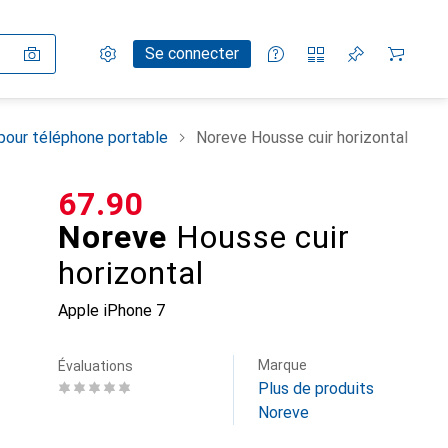
Paramètres
Compte client
Listes de comparaison
Listes d'envies
Panier
Se connecter
pour téléphone portable
Noreve Housse cuir horizontal
CHF
67.90
Noreve
Housse cuir
horizontal
Apple iPhone 7
Marque
Évaluations
Plus de produits
Noreve