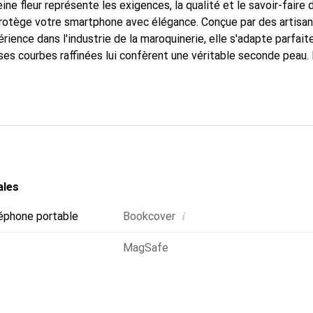
ine fleur représente les exigences, la qualité et le savoir-faire 
 protège votre smartphone avec élégance. Conçue par des artisa
rience dans l'industrie de la maroquinerie, elle s'adapte parfai
ses courbes raffinées lui confèrent une véritable seconde peau. 
dispensable pour votre smartphone. Reconnaissante à l'internatio
que Noreve est un choix fiable pour une clientèle exigeante.
ales
i
éphone portable
Bookcover
MagSafe