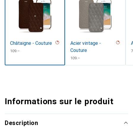
Châtaigne - Couture
Acier vintage -
Couture
CHF
109.–
7
CHF
109.–
Informations sur le produit
Description