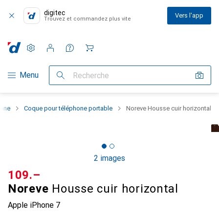
digitec
Vers l'app
Trouvez et commandez plus vite
Paramètres
Compte client
Listes de comparaison
Listes d'envies
Panier
Navigation par catégorie
Menu
Recherche
hone
Coque pour téléphone portable
Noreve Housse cuir horizontal
2 images
CHF
109.–
Noreve
Housse cuir horizontal
Apple iPhone 7