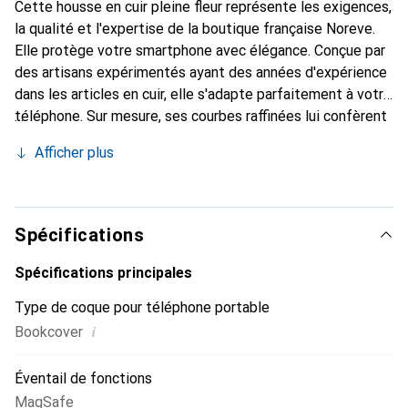
Cette housse en cuir pleine fleur représente les exigences,
la qualité et l'expertise de la boutique française Noreve.
Elle protège votre smartphone avec élégance. Conçue par
des artisans expérimentés ayant des années d'expérience
dans les articles en cuir, elle s'adapte parfaitement à votre
téléphone. Sur mesure, ses courbes raffinées lui confèrent
une véritable seconde peau. Elle devient l'accessoire chic
Afficher plus
et indispensable pour votre smartphone. Reconnaître à
l'international pour ses produits de haute qualité, la
marque Noreve est un choix fiable pour une clientèle
exigeante.
Spécifications
Spécifications principales
Type de coque pour téléphone portable
i
Bookcover
Éventail de fonctions
MagSafe