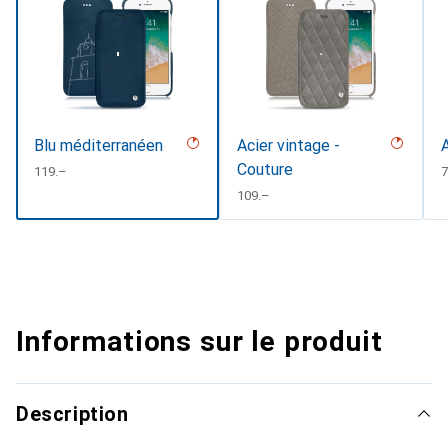
Blu méditerranéen
Acier vintage -
Couture
CHF
119.–
7
CHF
109.–
Informations sur le produit
Description