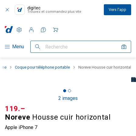
digitec
Vers l'app
Trouvez et commandez plus vite
Paramètres
Compte client
Listes de comparaison
Listes d'envies
Panier
Navigation par catégorie
Menu
Recherche
hone
Coque pour téléphone portable
Noreve Housse cuir horizontal
2 images
CHF
119.–
Noreve
Housse cuir horizontal
Apple iPhone 7