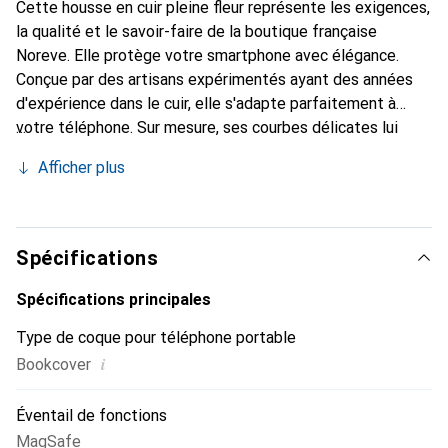
Cette housse en cuir pleine fleur représente les exigences,
la qualité et le savoir-faire de la boutique française
Noreve. Elle protège votre smartphone avec élégance.
Conçue par des artisans expérimentés ayant des années
d'expérience dans le cuir, elle s'adapte parfaitement à
votre téléphone. Sur mesure, ses courbes délicates lui
donnent une véritable seconde peau. Elle devient un
Afficher plus
accessoire chic et indispensable pour votre smartphone.
Reconnu internationalement pour ses produits de haute
qualité, la marque Noreve est un choix fiable pour une
clientèle exigeante.
Spécifications
Spécifications principales
Type de coque pour téléphone portable
i
Bookcover
Éventail de fonctions
MagSafe