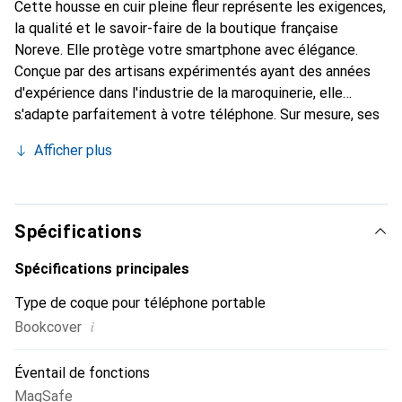
Cette housse en cuir pleine fleur représente les exigences,
la qualité et le savoir-faire de la boutique française
Noreve. Elle protège votre smartphone avec élégance.
Conçue par des artisans expérimentés ayant des années
d'expérience dans l'industrie de la maroquinerie, elle
s'adapte parfaitement à votre téléphone. Sur mesure, ses
courbes raffinées lui confèrent une véritable sensation de
Afficher plus
seconde peau. Elle devient l'accessoire chic et
indispensable pour votre smartphone. Reconnaissante
internationalement pour ses produits de haute qualité, la
marque Noreve est un choix fiable pour une clientèle
Spécifications
exigeante.
Spécifications principales
Type de coque pour téléphone portable
i
Bookcover
Éventail de fonctions
MagSafe