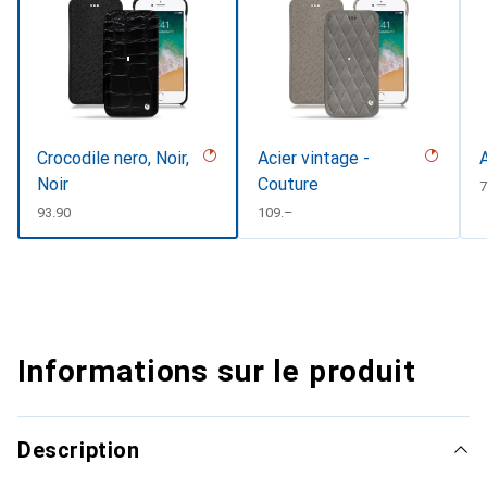
Crocodile nero, Noir,
Acier vintage -
Noir
Couture
7
CHF
93.90
CHF
109.–
Informations sur le produit
Description