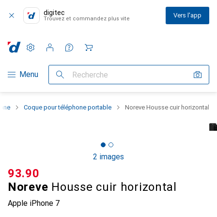
digitec
Vers l'app
Trouvez et commandez plus vite
Paramètres
Compte client
Listes de comparaison
Listes d'envies
Panier
Navigation par catégorie
Menu
Recherche
hone
Coque pour téléphone portable
Noreve Housse cuir horizontal
2 images
CHF
93.90
Noreve
Housse cuir horizontal
Apple iPhone 7