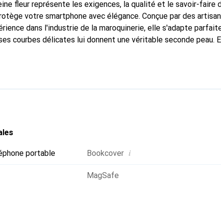
ine fleur représente les exigences, la qualité et le savoir-faire 
 protège votre smartphone avec élégance. Conçue par des artisa
rience dans l'industrie de la maroquinerie, elle s'adapte parfai
ses courbes délicates lui donnent une véritable seconde peau. E
dispensable pour votre smartphone. La marque Noreve est recon
ses produits de haute qualité et constitue un choix fiable pour 
ales
i
éphone portable
Bookcover
MagSafe