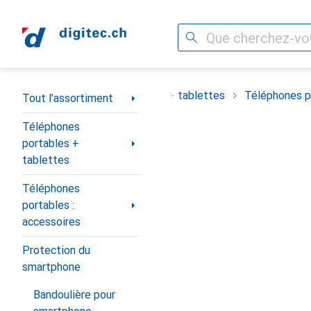
Recherche
Navigation par catégorie
ortiment
Téléphones portables + tablettes
Téléphones po
Tout l'assortiment
Téléphones
portables +
tablettes
Téléphones
portables :
accessoires
Protection du
smartphone
Bandoulière pour