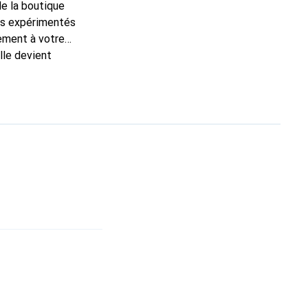
de la boutique
ns expérimentés
tement à votre
lle devient
nue
une clientèle