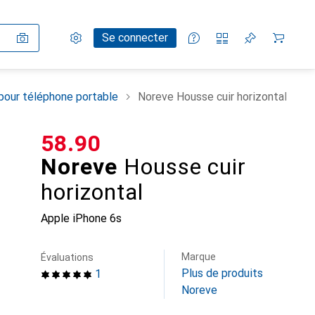
Paramètres
Compte client
Listes de comparaison
Listes d'envies
Panier
Se connecter
pour téléphone portable
Noreve Housse cuir horizontal
CHF
58.90
Noreve
Housse cuir
horizontal
Apple iPhone 6s
Marque
Évaluations
Plus de produits
1
Noreve