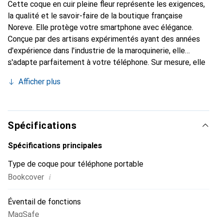
Cette coque en cuir pleine fleur représente les exigences,
la qualité et le savoir-faire de la boutique française
Noreve. Elle protège votre smartphone avec élégance.
Conçue par des artisans expérimentés ayant des années
d'expérience dans l'industrie de la maroquinerie, elle
s'adapte parfaitement à votre téléphone. Sur mesure, elle
offre avec ses courbes délicates une véritable seconde
Afficher plus
peau. Elle devient l'accessoire chic et indispensable pour
votre smartphone. La marque Noreve est reconnue
internationalement pour ses produits de haute qualité et
constitue un choix fiable pour une clientèle exigeante.
Spécifications
Spécifications principales
Type de coque pour téléphone portable
i
Bookcover
Éventail de fonctions
MagSafe