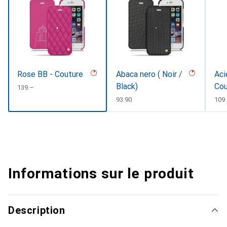
Rose BB - Couture
Abaca nero ( Noir /
Aci
Black)
Cou
CHF
139.–
CHF
93.90
CHF
109
Informations sur le produit
Description