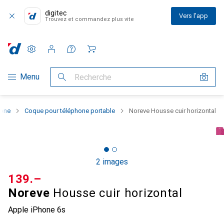
digitec
Vers l'app
Trouvez et commandez plus vite
Paramètres
Compte client
Listes de comparaison
Listes d'envies
Panier
Navigation par catégorie
Menu
Recherche
hone
Coque pour téléphone portable
Noreve Housse cuir horizontal
2 images
CHF
139.–
Noreve
Housse cuir horizontal
Apple iPhone 6s