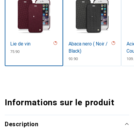
Lie de vin
Abaca nero ( Noir /
Aci
Black)
Cou
CHF
75.90
CHF
93.90
CHF
109
Informations sur le produit
Description