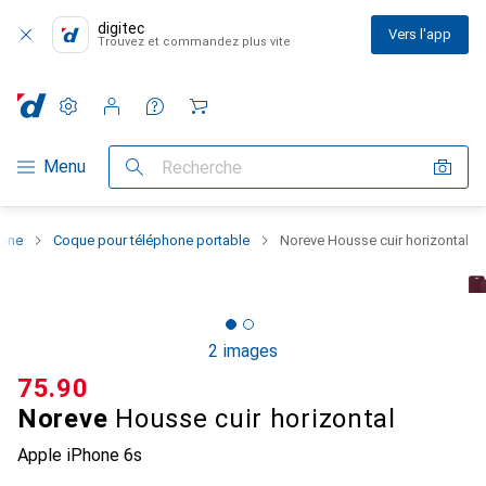
digitec
Vers l'app
Trouvez et commandez plus vite
Paramètres
Compte client
Listes de comparaison
Listes d'envies
Panier
Navigation par catégorie
Menu
Recherche
hone
Coque pour téléphone portable
Noreve Housse cuir horizontal
2 images
CHF
75.90
Noreve
Housse cuir horizontal
Apple iPhone 6s