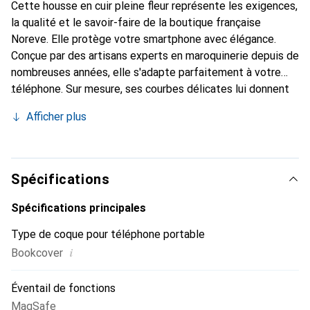
Cette housse en cuir pleine fleur représente les exigences,
la qualité et le savoir-faire de la boutique française
Noreve. Elle protège votre smartphone avec élégance.
Conçue par des artisans experts en maroquinerie depuis de
nombreuses années, elle s'adapte parfaitement à votre
téléphone. Sur mesure, ses courbes délicates lui donnent
une véritable seconde peau. Elle devient l'accessoire chic
Afficher plus
et indispensable de votre smartphone. Reconnaître
internationalement pour ses produits de haute qualité, la
marque Noreve est un choix sûr pour une clientèle
exigeante.
Spécifications
Spécifications principales
Type de coque pour téléphone portable
i
Bookcover
Éventail de fonctions
MagSafe