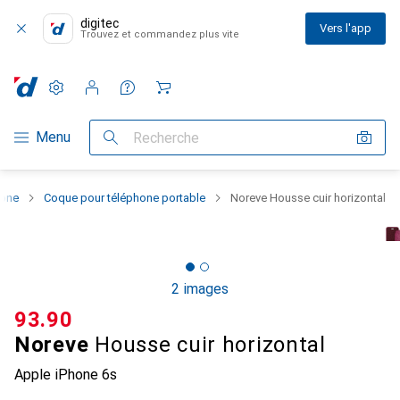
digitec
Vers l'app
Trouvez et commandez plus vite
Paramètres
Compte client
Listes de comparaison
Listes d'envies
Panier
Navigation par catégorie
Menu
Recherche
hone
Coque pour téléphone portable
Noreve Housse cuir horizontal
2 images
CHF
93.90
Noreve
Housse cuir horizontal
Apple iPhone 6s