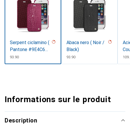
Serpent ciclamino (
Abaca nero ( Noir /
Aci
Pantone #9E4C6E
Black)
Cou
)
CHF
93.90
CHF
93.90
CHF
109
Informations sur le produit
Description