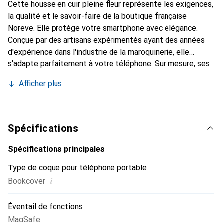
Cette housse en cuir pleine fleur représente les exigences,
la qualité et le savoir-faire de la boutique française
Noreve. Elle protège votre smartphone avec élégance.
Conçue par des artisans expérimentés ayant des années
d'expérience dans l'industrie de la maroquinerie, elle
s'adapte parfaitement à votre téléphone. Sur mesure, ses
courbes délicates lui confèrent une véritable seconde
Afficher plus
peau. Elle devient un accessoire chic et indispensable pour
votre smartphone. Reconnaître internationalement pour
ses produits de haute qualité, la marque Noreve est un
choix fiable pour une clientèle exigeante.
Spécifications
Spécifications principales
Type de coque pour téléphone portable
i
Bookcover
Éventail de fonctions
MagSafe