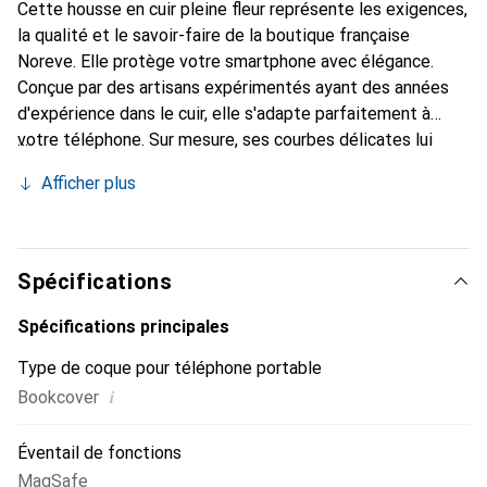
Cette housse en cuir pleine fleur représente les exigences,
la qualité et le savoir-faire de la boutique française
Noreve. Elle protège votre smartphone avec élégance.
Conçue par des artisans expérimentés ayant des années
d'expérience dans le cuir, elle s'adapte parfaitement à
votre téléphone. Sur mesure, ses courbes délicates lui
confèrent une véritable seconde peau. Elle devient
Afficher plus
l'accessoire chic et indispensable pour votre smartphone.
Reconnaître internationalement pour ses produits de
haute qualité, la marque Noreve est un choix fiable pour
une clientèle exigeante.
Spécifications
Spécifications principales
Type de coque pour téléphone portable
i
Bookcover
Éventail de fonctions
MagSafe