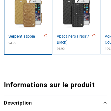
Serpent sabbia
Abaca nero ( Noir /
Aci
Black)
Cou
CHF
93.90
CHF
93.90
CHF
109
Informations sur le produit
Description