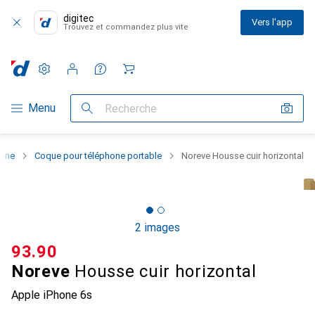
digitec
Vers l'app
Trouvez et commandez plus vite
Paramètres
Compte client
Listes de comparaison
Listes d'envies
Panier
Navigation par catégorie
Menu
Recherche
hone
Coque pour téléphone portable
Noreve Housse cuir horizontal
2 images
CHF
93.90
Noreve
Housse cuir horizontal
Apple iPhone 6s