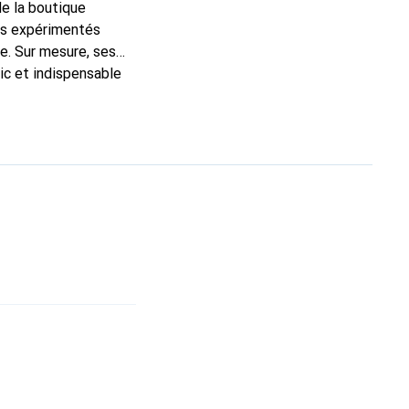
de la boutique
ns expérimentés
e. Sur mesure, ses
ic et indispensable
ité, la marque