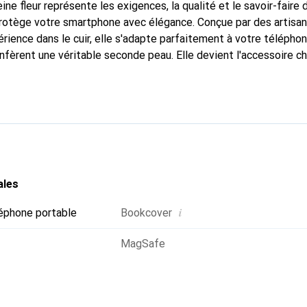
ine fleur représente les exigences, la qualité et le savoir-faire 
 protège votre smartphone avec élégance. Conçue par des artisa
rience dans le cuir, elle s'adapte parfaitement à votre téléphon
nfèrent une véritable seconde peau. Elle devient l'accessoire ch
Reconnaître internationalement pour ses produits de haute qual
le pour une clientèle exigeante.
ales
i
éphone portable
Bookcover
MagSafe