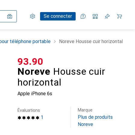
Paramètres
Compte client
Listes de comparaison
Listes d'envies
Panier
Se connecter
pour téléphone portable
Noreve Housse cuir horizontal
CHF
93.90
Noreve
Housse cuir
horizontal
Apple iPhone 6s
Marque
Évaluations
Plus de produits
1
Noreve