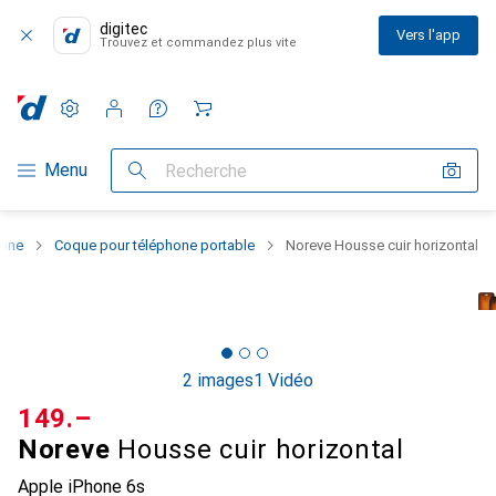
digitec
Vers l'app
Trouvez et commandez plus vite
Paramètres
Compte client
Listes de comparaison
Listes d'envies
Panier
Navigation par catégorie
Menu
Recherche
hone
Coque pour téléphone portable
Noreve Housse cuir horizontal
2 images
1 Vidéo
CHF
149.–
Noreve
Housse cuir horizontal
Apple iPhone 6s