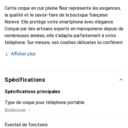
Cette coque en cuir pleine fleur représente les exigences,
la qualité et le savoir-faire de la boutique française
Noreve. Elle protège votre smartphone avec élégance.
Conçue par des artisans experts en maroquinerie depuis de
nombreuses années, elle s'adapte parfaitement à votre
téléphone. Sur mesure, ses courbes délicates lui confèrent
une véritable seconde peau. Elle devient l'accessoire chic
Afficher plus
et indispensable pour votre smartphone. Reconnaître
internationalement pour ses produits de haute qualité, la
marque Noreve est un choix sûr pour une clientèle
exigeante.
Spécifications
Spécifications principales
Type de coque pour téléphone portable
i
Bookcover
Éventail de fonctions