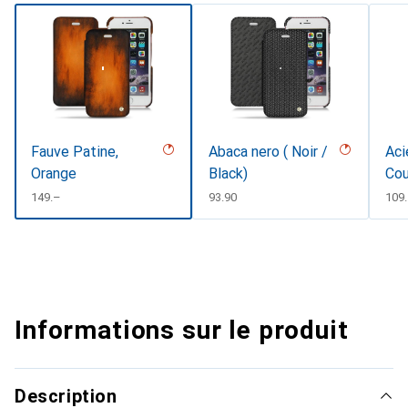
Fauve Patine,
Abaca nero ( Noir /
Aci
Orange
Black)
Cou
CHF
149.–
CHF
93.90
CHF
109
Informations sur le produit
Description