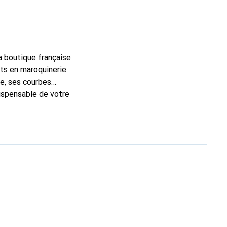
la boutique française
rts en maroquinerie
e, ses courbes
dispensable de votre
rque Noreve est un