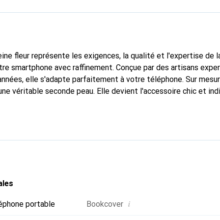
ine fleur représente les exigences, la qualité et l'expertise de 
tre smartphone avec raffinement. Conçue par des artisans expe
nnées, elle s'adapte parfaitement à votre téléphone. Sur mesur
une véritable seconde peau. Elle devient l'accessoire chic et in
nte à l'international pour ses produits de haute qualité, la ma
tèle exigeante.
ales
i
éphone portable
Bookcover