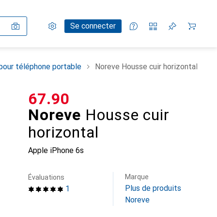
Paramètres
Compte client
Listes de comparaison
Listes d'envies
Panier
Se connecter
pour téléphone portable
Noreve Housse cuir horizontal
CHF
67.90
Noreve
Housse cuir
horizontal
Apple iPhone 6s
Marque
Évaluations
Plus de produits
1
Noreve