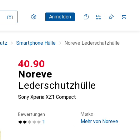
Einstellungen
Kundenkonto
Vergleichslisten
Merklisten
Warenkorb
Anmelden
utz
Smartphone Hülle
Noreve Lederschutzhülle
CHF
40.90
Noreve
Lederschutzhülle
Sony Xperia XZ1 Compact
Marke
Bewertungen
Mehr von Noreve
1