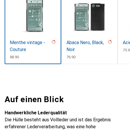
Menthe vintage -
Abaca Nero, Black,
Aci
Couture
Noir
CHF
75.9
CHF
88.90
CHF
76.90
Auf einen Blick
Handwerkliche Lederqualität
Die Hülle besteht aus Vollleder und ist das Ergebnis
erfahrener Lederverarbeitung, was eine hohe