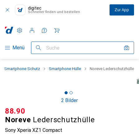
digitec
Zur App
Schneller finden und bestellen
Einstellungen
Kundenkonto
Vergleichslisten
Merklisten
Warenkorb
Navigation nach Kategorien
Menü
Suche
Smartphone Schutz
Smartphone Hülle
Noreve Lederschutzhülle
2 Bilder
CHF
88.90
Noreve
Lederschutzhülle
Sony Xperia XZ1 Compact