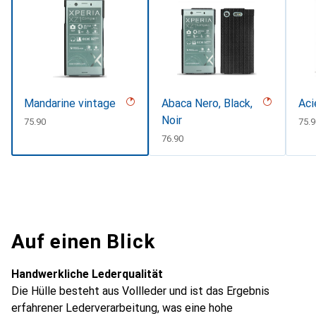
Mandarine vintage
Abaca Nero, Black,
Aci
Noir
CHF
75.90
CHF
75.9
CHF
76.90
Auf einen Blick
Handwerkliche Lederqualität
Die Hülle besteht aus Vollleder und ist das Ergebnis
erfahrener Lederverarbeitung, was eine hohe