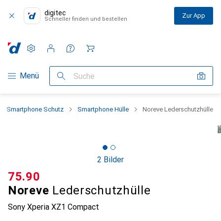
digitec
Zur App
Schneller finden und bestellen
Einstellungen
Kundenkonto
Vergleichslisten
Merklisten
Warenkorb
Navigation nach Kategorien
Menü
Suche
Smartphone Schutz
Smartphone Hülle
Noreve Lederschutzhülle
2 Bilder
CHF
75.90
Noreve
Lederschutzhülle
Sony Xperia XZ1 Compact