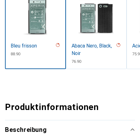
Bleu frisson
Abaca Nero, Black,
Aci
Noir
CHF
88.90
CHF
75.9
CHF
76.90
Produktinformationen
Beschreibung