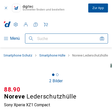
digitec
Zur App
Schneller finden und bestellen
Einstellungen
Kundenkonto
Vergleichslisten
Merklisten
Warenkorb
Navigation nach Kategorien
Menü
Suche
Smartphone Schutz
Smartphone Hülle
Noreve Lederschutzhülle
2 Bilder
CHF
88.90
Noreve
Lederschutzhülle
Sony Xperia XZ1 Compact