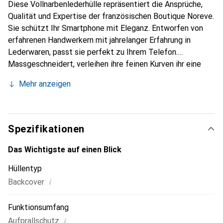
Diese Vollnarbenlederhülle repräsentiert die Ansprüche,
Qualität und Expertise der französischen Boutique Noreve.
Sie schützt Ihr Smartphone mit Eleganz. Entworfen von
erfahrenen Handwerkern mit jahrelanger Erfahrung in
Lederwaren, passt sie perfekt zu Ihrem Telefon.
Massgeschneidert, verleihen ihre feinen Kurven ihr eine
wahre zweite Haut. Sie wird zum schicken und
Mehr anzeigen
unverzichtbaren Accessoire für Ihr Smartphone.
International anerkannt für ihre hochwertigen Produkte ist
die Marke Noreve eine zuverlässige Wahl für eine
anspruchsvolle Kundschaft.
Spezifikationen
Das Wichtigste auf einen Blick
Hüllentyp
i
Backcover
Funktionsumfang
i
Aufprallschutz