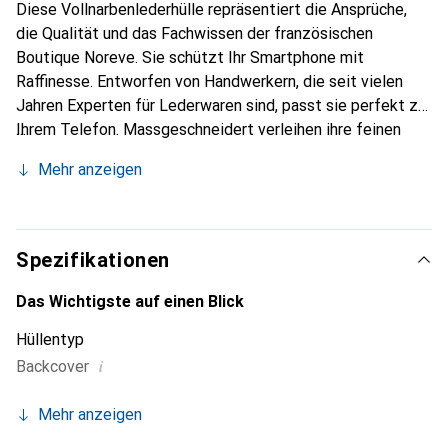
Diese Vollnarbenlederhülle repräsentiert die Ansprüche,
die Qualität und das Fachwissen der französischen
Boutique Noreve. Sie schützt Ihr Smartphone mit
Raffinesse. Entworfen von Handwerkern, die seit vielen
Jahren Experten für Lederwaren sind, passt sie perfekt zu
Ihrem Telefon. Massgeschneidert verleihen ihre feinen
Kurven ihr eine echte zweite Haut. Sie wird zum schicken
Mehr anzeigen
und unverzichtbaren Accessoire für Ihr Smartphone.
International anerkannt für ihre hochwertigen Produkte ist
die Marke Noreve eine sichere Wahl für eine
anspruchsvolle Kundschaft.
Spezifikationen
Das Wichtigste auf einen Blick
Hüllentyp
i
Backcover
Mehr anzeigen