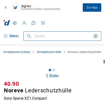
digitec
Zur App
Schneller finden und bestellen
Einstellungen
Kundenkonto
Vergleichslisten
Merklisten
Warenkorb
Navigation nach Kategorien
Menü
Suche
Smartphone Schutz
Smartphone Hülle
Noreve Lederschutzhülle
2 Bilder
CHF
40.90
Noreve
Lederschutzhülle
Sony Xperia XZ1 Compact