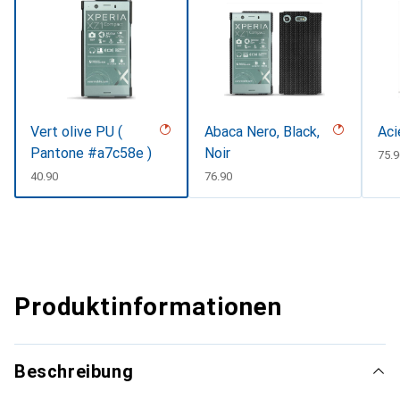
Vert olive PU (
Abaca Nero, Black,
Aci
Pantone #a7c58e )
Noir
CHF
75.9
CHF
40.90
CHF
76.90
Produktinformationen
Beschreibung