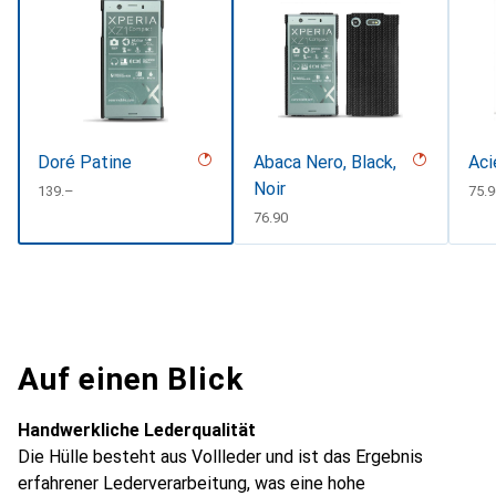
Doré Patine
Abaca Nero, Black,
Aci
Noir
CHF
139.–
CHF
75.9
CHF
76.90
Auf einen Blick
Handwerkliche Lederqualität
Die Hülle besteht aus Vollleder und ist das Ergebnis
erfahrener Lederverarbeitung, was eine hohe