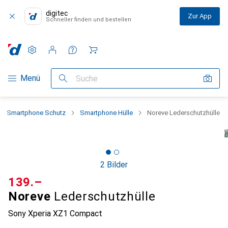
digitec
Zur App
Schneller finden und bestellen
Einstellungen
Kundenkonto
Vergleichslisten
Merklisten
Warenkorb
Navigation nach Kategorien
Menü
Suche
Smartphone Schutz
Smartphone Hülle
Noreve Lederschutzhülle
2 Bilder
CHF
139.–
Noreve
Lederschutzhülle
Sony Xperia XZ1 Compact