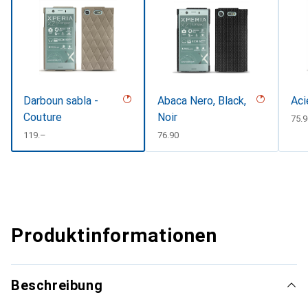
Darboun sabla -
Abaca Nero, Black,
Aci
Couture
Noir
CHF
75.9
CHF
119.–
CHF
76.90
Produktinformationen
Beschreibung