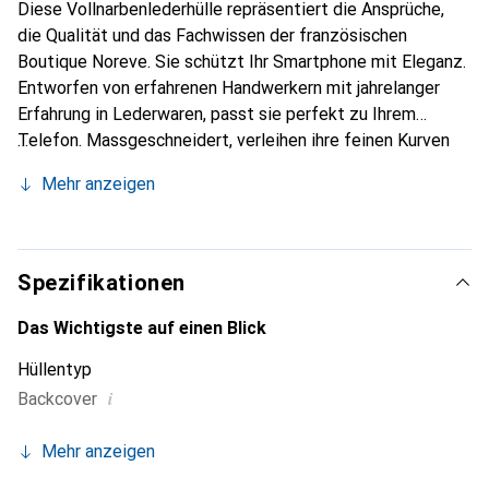
Diese Vollnarbenlederhülle repräsentiert die Ansprüche,
die Qualität und das Fachwissen der französischen
Boutique Noreve. Sie schützt Ihr Smartphone mit Eleganz.
Entworfen von erfahrenen Handwerkern mit jahrelanger
Erfahrung in Lederwaren, passt sie perfekt zu Ihrem
Telefon. Massgeschneidert, verleihen ihre feinen Kurven
ihr eine echte zweite Haut. Sie wird zum stilvollen und
Mehr anzeigen
unverzichtbaren Accessoire für Ihr Smartphone.
International anerkannt für ihre hochwertigen Produkte ist
die Marke Noreve eine zuverlässige Wahl für eine
anspruchsvolle Kundschaft.
Spezifikationen
Das Wichtigste auf einen Blick
Hüllentyp
i
Backcover
Mehr anzeigen