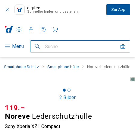
digitec
Zur App
Schneller finden und bestellen
Einstellungen
Kundenkonto
Vergleichslisten
Merklisten
Warenkorb
Navigation nach Kategorien
Menü
Suche
Smartphone Schutz
Smartphone Hülle
Noreve Lederschutzhülle
2 Bilder
CHF
119.–
Noreve
Lederschutzhülle
Sony Xperia XZ1 Compact