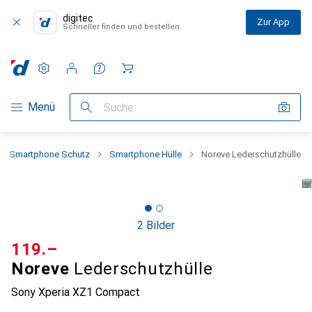
digitec
Zur App
Schneller finden und bestellen
Einstellungen
Kundenkonto
Vergleichslisten
Merklisten
Warenkorb
Navigation nach Kategorien
Menü
Suche
Smartphone Schutz
Smartphone Hülle
Noreve Lederschutzhülle
2 Bilder
CHF
119.–
Noreve
Lederschutzhülle
Sony Xperia XZ1 Compact