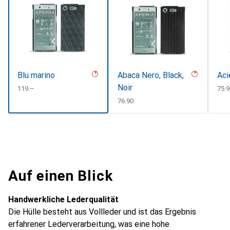
Blu marino
Abaca Nero, Black,
Aci
Noir
CHF
119.–
CHF
75.9
CHF
76.90
Auf einen Blick
Handwerkliche Lederqualität
Die Hülle besteht aus Vollleder und ist das Ergebnis
erfahrener Lederverarbeitung, was eine hohe