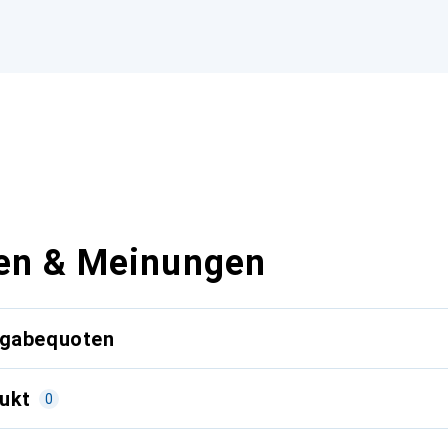
en & Meinungen
kgabequoten
ukt
0