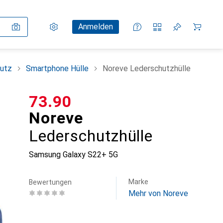
Einstellungen
Kundenkonto
Vergleichslisten
Merklisten
Warenkorb
Anmelden
utz
Smartphone Hülle
Noreve Lederschutzhülle
CHF
73.90
Noreve
Lederschutzhülle
Samsung Galaxy S22+ 5G
Marke
Bewertungen
Mehr von Noreve