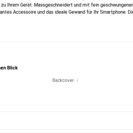
g zu Ihrem Gerät. Massgeschneidert und mit fein geschwungenen
gantes Accessoire und das ideale Gewand für Ihr Smartphone. D
hochwertigen Produkte bekannt und stets eine gute Wahl für den
en Blick
i
Backcover
g