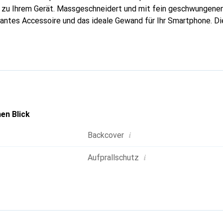
g zu Ihrem Gerät. Massgeschneidert und mit fein geschwungenen
gantes Accessoire und das ideale Gewand für Ihr Smartphone. D
hochwertigen Produkte bekannt und stets eine gute Wahl für den
en Blick
i
Backcover
i
Aufprallschutz