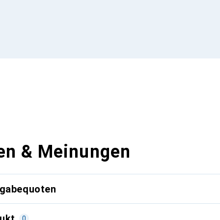
en & Meinungen
kgabequoten
ukt
0