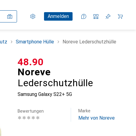
Einstellungen
Kundenkonto
Vergleichslisten
Merklisten
Warenkorb
Anmelden
utz
Smartphone Hülle
Noreve Lederschutzhülle
CHF
48.90
Noreve
Lederschutzhülle
Samsung Galaxy S22+ 5G
Marke
Bewertungen
Mehr von Noreve