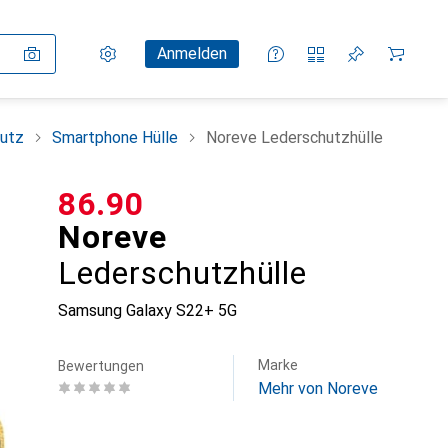
Einstellungen
Kundenkonto
Vergleichslisten
Merklisten
Warenkorb
Anmelden
utz
Smartphone Hülle
Noreve Lederschutzhülle
CHF
86.90
Noreve
Lederschutzhülle
Samsung Galaxy S22+ 5G
Marke
Bewertungen
Mehr von Noreve