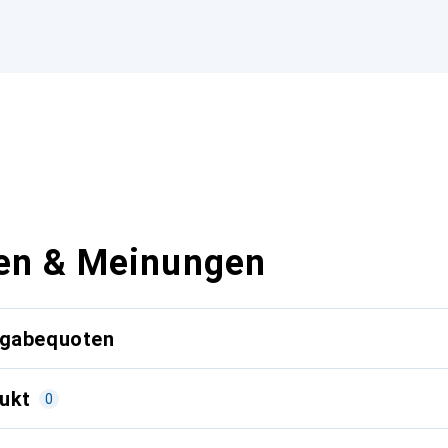
en & Meinungen
kgabequoten
ukt
0