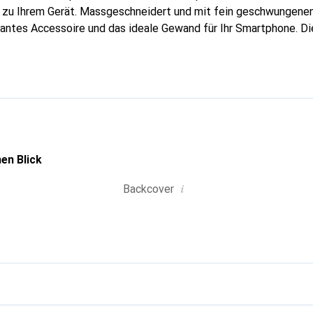
g zu Ihrem Gerät. Massgeschneidert und mit fein geschwungenen
gantes Accessoire und das ideale Gewand für Ihr Smartphone. D
hochwertigen Produkte bekannt und stets eine gute Wahl für den
en Blick
i
Backcover
g