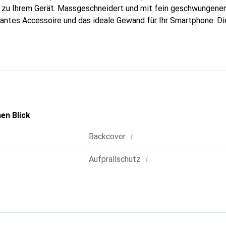
g zu Ihrem Gerät. Massgeschneidert und mit fein geschwungenen
gantes Accessoire und das ideale Gewand für Ihr Smartphone. D
hochwertigen Produkte bekannt und stets eine gute Wahl für den
en Blick
i
Backcover
i
Aufprallschutz