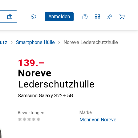
Einstellungen
Kundenkonto
Vergleichslisten
Merklisten
Warenkorb
Anmelden
utz
Smartphone Hülle
Noreve Lederschutzhülle
CHF
139.–
Noreve
Lederschutzhülle
Samsung Galaxy S22+ 5G
Marke
Bewertungen
Mehr von Noreve