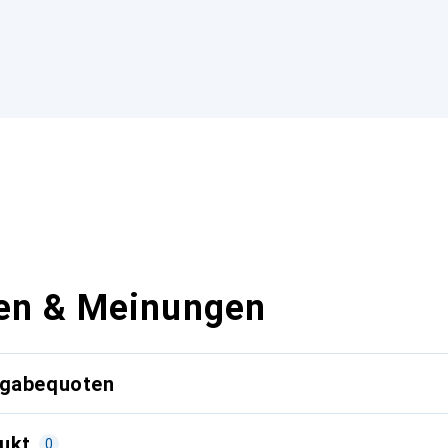
en & Meinungen
kgabequoten
ukt
0