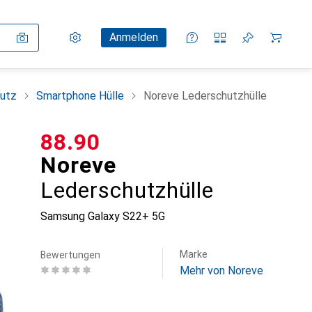
Einstellungen
Kundenkonto
Vergleichslisten
Merklisten
Warenkorb
Anmelden
utz
Smartphone Hülle
Noreve Lederschutzhülle
CHF
88.90
Noreve
Lederschutzhülle
Samsung Galaxy S22+ 5G
Marke
Bewertungen
Mehr von Noreve