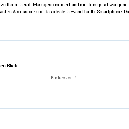
g zu Ihrem Gerät. Massgeschneidert und mit fein geschwungenen
gantes Accessoire und das ideale Gewand für Ihr Smartphone. D
hochwertigen Produkte bekannt und stets eine gute Wahl für den
en Blick
i
Backcover
g