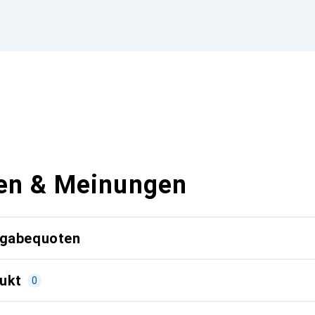
en & Meinungen
kgabequoten
ukt
0