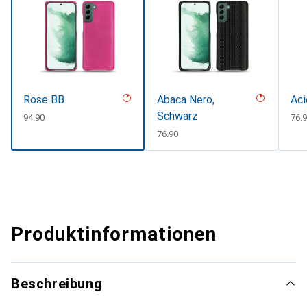
Rose BB
Abaca Nero,
Aci
Schwarz
CHF
94.90
CH
76.
CHF
76.90
Produktinformationen
Beschreibung