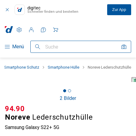
digitec
Zur App
Schneller finden und bestellen
Einstellungen
Kundenkonto
Vergleichslisten
Merklisten
Warenkorb
Navigation nach Kategorien
Menü
Suche
Smartphone Schutz
Smartphone Hülle
Noreve Lederschutzhülle
2 Bilder
CHF
94.90
Noreve
Lederschutzhülle
Samsung Galaxy S22+ 5G