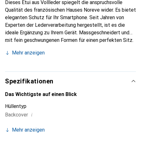
Dieses Etui aus Vollleder spiegelt die anspruchsvolle
Qualität des französischen Hauses Noreve wider. Es bietet
eleganten Schutz für Ihr Smartphone. Seit Jahren von
Experten der Lederverarbeitung hergestellt, ist es die
ideale Ergänzung zu Ihrem Gerät. Massgeschneidert und
mit fein geschwungenen Formen für einen perfekten Sitz.
Ein elegantes Accessoire und das ideale Gewand für Ihr
Mehr anzeigen
Smartphone. Die Marke Noreve ist international für ihre
hochwertigen Produkte bekannt und stets eine gute Wahl
für den anspruchsvollen Kunden.
Spezifikationen
Das Wichtigste auf einen Blick
Hüllentyp
i
Backcover
Mehr anzeigen