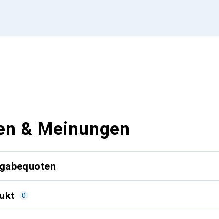
en & Meinungen
kgabequoten
ukt
0