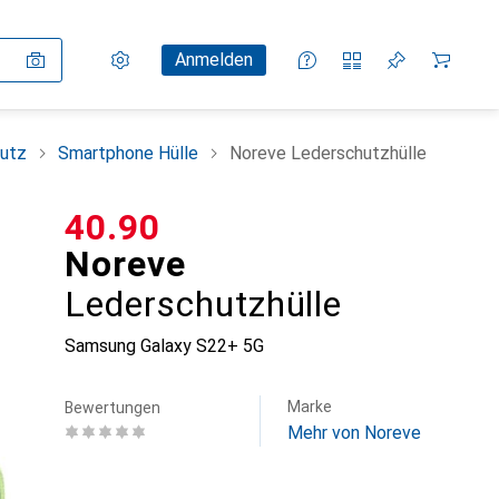
Einstellungen
Kundenkonto
Vergleichslisten
Merklisten
Warenkorb
Anmelden
utz
Smartphone Hülle
Noreve Lederschutzhülle
CHF
40.90
Noreve
Lederschutzhülle
Samsung Galaxy S22+ 5G
Marke
Bewertungen
Mehr von Noreve