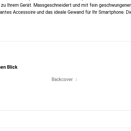
g zu Ihrem Gerät. Massgeschneidert und mit fein geschwungenen
gantes Accessoire und das ideale Gewand für Ihr Smartphone. D
hochwertigen Produkte bekannt und stets eine gute Wahl für den
en Blick
i
Backcover
g