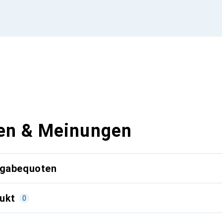
en & Meinungen
kgabequoten
ukt
0