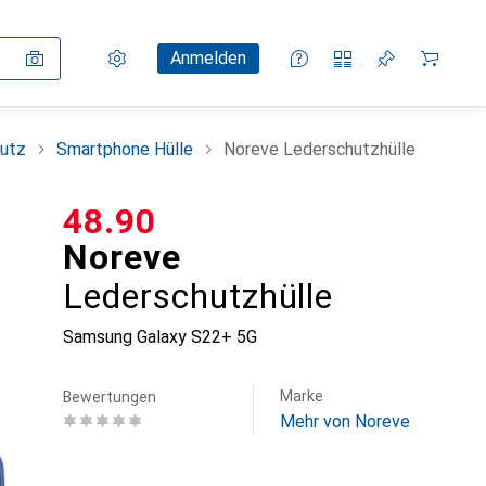
Einstellungen
Kundenkonto
Vergleichslisten
Merklisten
Warenkorb
Anmelden
utz
Smartphone Hülle
Noreve Lederschutzhülle
CHF
48.90
Noreve
Lederschutzhülle
Samsung Galaxy S22+ 5G
Marke
Bewertungen
Mehr von Noreve