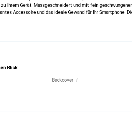
g zu Ihrem Gerät. Massgeschneidert und mit fein geschwungenen
gantes Accessoire und das ideale Gewand für Ihr Smartphone. D
hochwertigen Produkte bekannt und stets eine gute Wahl für den
en Blick
i
Backcover
g