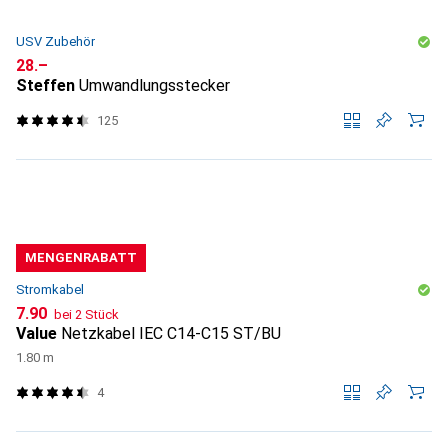
USV Zubehör
CHF
28.–
Steffen
Umwandlungsstecker
125
MENGENRABATT
Stromkabel
CHF
7.90
bei 2 Stück
Value
Netzkabel IEC C14-C15 ST/BU
1.80 m
4