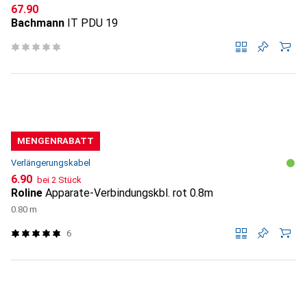
CHF
67.90
Bachmann
IT PDU 19
MENGENRABATT
Verlängerungskabel
CHF
6.90
bei 2 Stück
Roline
Apparate-Verbindungskbl. rot 0.8m
0.80 m
6