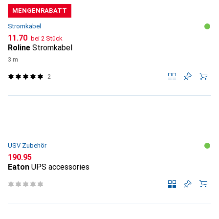
MENGENRABATT
Stromkabel
CHF
11.70
bei 2 Stück
Roline
Stromkabel
3 m
2
USV Zubehör
CHF
190.95
Eaton
UPS accessories