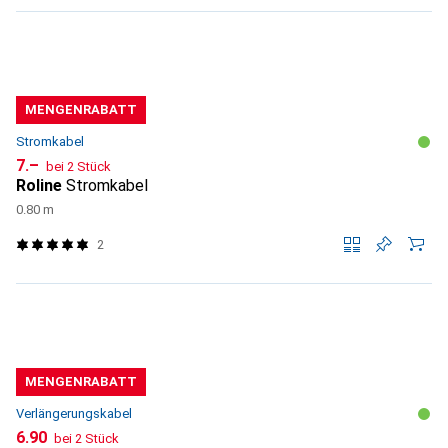
MENGENRABATT
Stromkabel
CHF
7.–
bei 2 Stück
Roline
Stromkabel
0.80 m
2
MENGENRABATT
Verlängerungskabel
CHF
6.90
bei 2 Stück