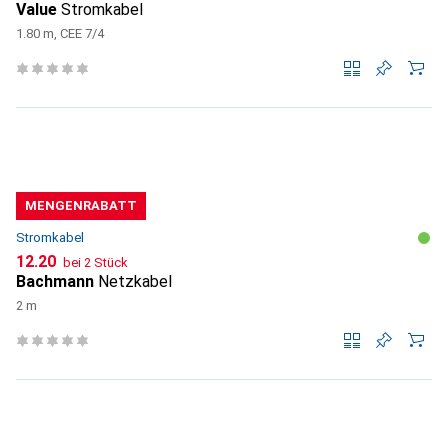
Value
Stromkabel
1.80 m, CEE 7/4
MENGENRABATT
Stromkabel
CHF
12.20
bei 2 Stück
Bachmann
Netzkabel
2 m