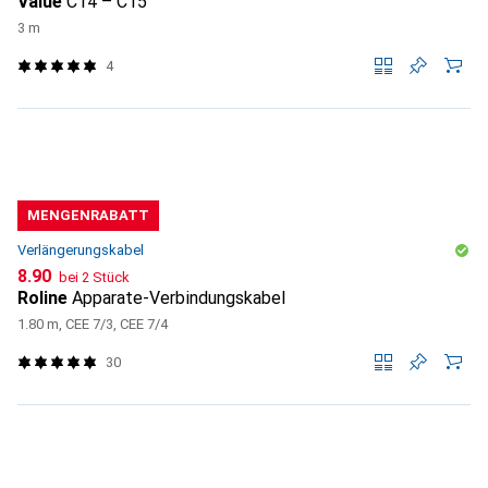
Value
C14 – C15
3 m
4
MENGENRABATT
Verlängerungskabel
CHF
8.90
bei 2 Stück
Roline
Apparate-Verbindungskabel
1.80 m, CEE 7/3, CEE 7/4
30