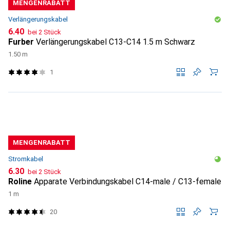
MENGENRABATT
Verlängerungskabel
CHF
6.40
bei 2 Stück
Furber
Verlängerungskabel C13-C14 1.5 m Schwarz
1.50 m
1
MENGENRABATT
Stromkabel
CHF
6.30
bei 2 Stück
Roline
Apparate Verbindungskabel C14-male / C13-female
1 m
20