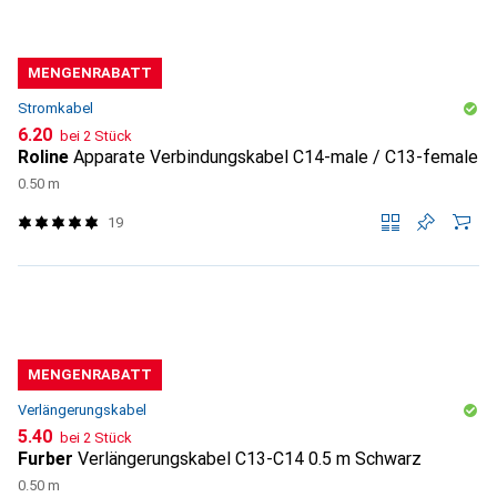
MENGENRABATT
Stromkabel
CHF
6.20
bei 2 Stück
Roline
Apparate Verbindungskabel C14-male / C13-female
0.50 m
19
MENGENRABATT
Verlängerungskabel
CHF
5.40
bei 2 Stück
Furber
Verlängerungskabel C13-C14 0.5 m Schwarz
0.50 m