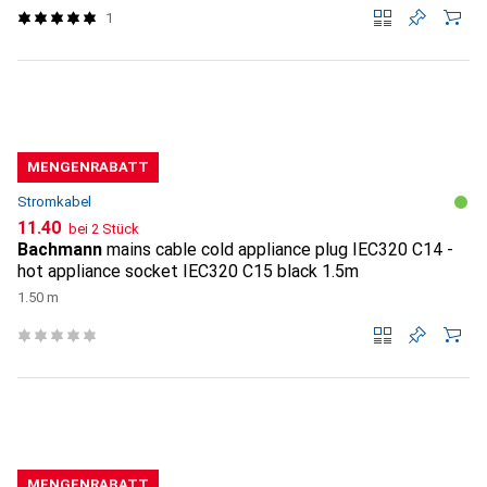
1
MENGENRABATT
Stromkabel
CHF
11.40
bei 2 Stück
Bachmann
mains cable cold appliance plug IEC320 C14 -
hot appliance socket IEC320 C15 black 1.5m
1.50 m
MENGENRABATT