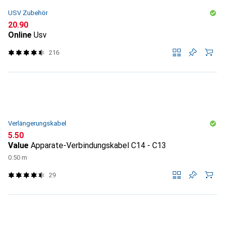
USV Zubehör
CHF
20.90
Online
Usv
216
Verlängerungskabel
CHF
5.50
Value
Apparate-Verbindungskabel C14 - C13
0.50 m
29