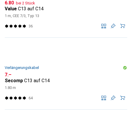
CHF
6.80
bei 2 Stück
Value
C13 auf C14
1 m, CEE 7/3, Typ 13
36
Verlängerungskabel
CHF
7.–
Secomp
C13 auf C14
1.80 m
64