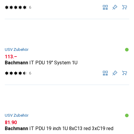
6
USV Zubehör
CHF
113.–
Bachmann
IT PDU 19" System 1U
6
USV Zubehör
CHF
81.90
Bachmann
IT PDU 19 inch 1U 8xC13 red 3xC19 red