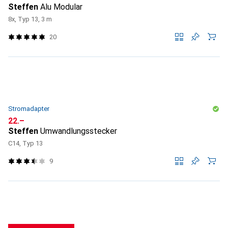
Steffen
Alu Modular
8x, Typ 13, 3 m
20
Stromadapter
CHF
22.–
Steffen
Umwandlungsstecker
C14, Typ 13
9