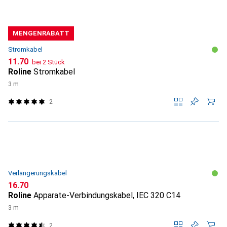
MENGENRABATT
Stromkabel
CHF
11.70
bei 2 Stück
Roline
Stromkabel
3 m
2
Verlängerungskabel
CHF
16.70
Roline
Apparate-Verbindungskabel, IEC 320 C14
3 m
2