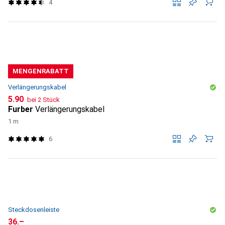
4
MENGENRABATT
Verlängerungskabel
CHF
5.90
bei 2 Stück
Furber
Verlängerungskabel
1 m
6
Steckdosenleiste
CHF
36.–