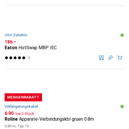
USV Zubehör
CHF
186.–
Eaton
HotSwap MBP IEC
5
MENGENRABATT
Verlängerungskabel
CHF
6.90
bei 2 Stück
Roline
Apparate-Verbindungskbl gruen 0.8m
0.80 m, Typ 13