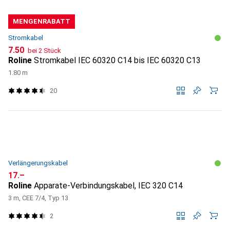
MENGENRABATT
Stromkabel
CHF
7.50
bei 2 Stück
Roline
Stromkabel IEC 60320 C14 bis IEC 60320 C13
1.80 m
20
Verlängerungskabel
CHF
17.–
Roline
Apparate-Verbindungskabel, IEC 320 C14
3 m, CEE 7/4, Typ 13
2