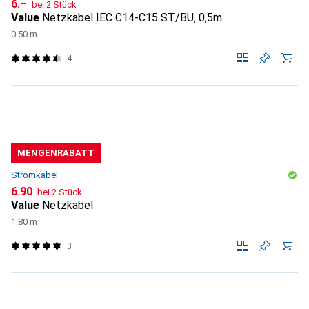
CHF
6.–
bei 2 Stück
Value
Netzkabel IEC C14-C15 ST/BU, 0,5m
0.50 m
4
MENGENRABATT
Stromkabel
CHF
6.90
bei 2 Stück
Value
Netzkabel
1.80 m
3