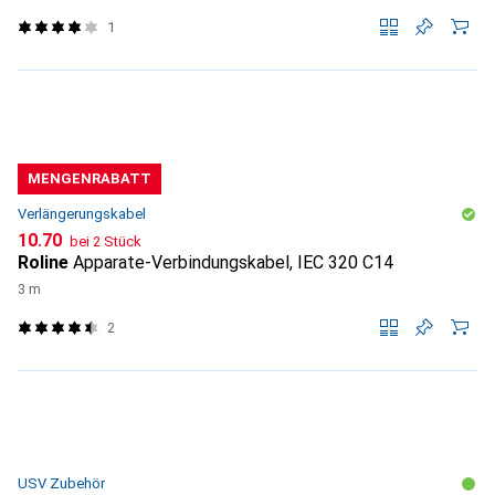
1
MENGENRABATT
Verlängerungskabel
CHF
10.70
bei 2 Stück
Roline
Apparate-Verbindungskabel, IEC 320 C14
3 m
2
USV Zubehör