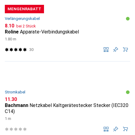
MENGENRABATT
Verlängerungskabel
CHF
8.10
bei 2 Stück
Roline
Apparate-Verbindungskabel
1.80 m
30
Stromkabel
CHF
11.30
Bachmann
Netzkabel Kaltgerätestecker Stecker (IEC320
C14)
1 m