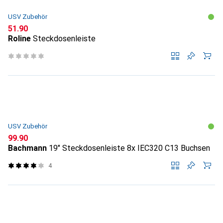
USV Zubehör
CHF
51.90
Roline
Steckdosenleiste
USV Zubehör
CHF
99.90
Bachmann
19" Steckdosenleiste 8x IEC320 C13 Buchsen
4