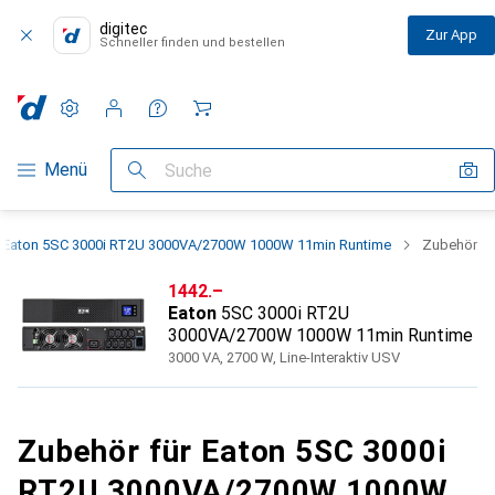
digitec
Zur App
Schneller finden und bestellen
Einstellungen
Kundenkonto
Vergleichslisten
Merklisten
Warenkorb
Navigation nach Kategorien
Menü
Suche
Eaton 5SC 3000i RT2U 3000VA/2700W 1000W 11min Runtime
Zubehör
CHF
1442.–
Eaton
5SC 3000i RT2U
3000VA/2700W 1000W 11min Runtime
3000 VA, 2700 W, Line-Interaktiv USV
Zubehör für Eaton 5SC 3000i
RT2U 3000VA/2700W 1000W