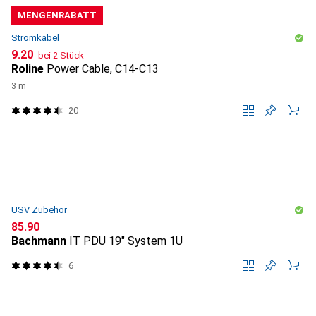
MENGENRABATT
Stromkabel
CHF
9.20
bei 2 Stück
Roline
Power Cable, C14-C13
3 m
20
USV Zubehör
CHF
85.90
Bachmann
IT PDU 19" System 1U
6