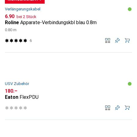
Verlängerungskabel
CHF
6.90
bei 2 Stück
Roline
Apparate-Verbindungskbl blau 0.8m
0.80 m
6
USV Zubehör
CHF
180.–
Eaton
FlexPDU