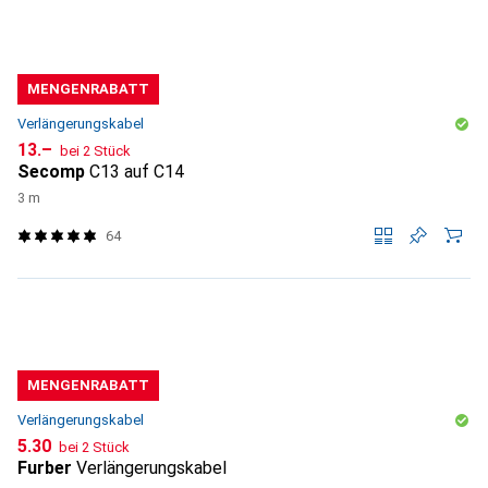
MENGENRABATT
Verlängerungskabel
CHF
13.–
bei 2 Stück
Secomp
C13 auf C14
3 m
64
MENGENRABATT
Verlängerungskabel
CHF
5.30
bei 2 Stück
Furber
Verlängerungskabel