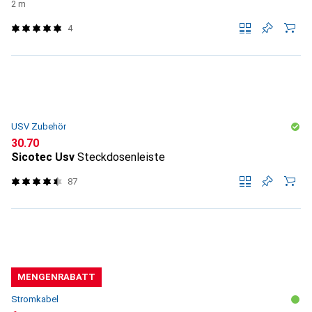
2 m
4
USV Zubehör
CHF
30.70
Sicotec Usv
Steckdosenleiste
87
MENGENRABATT
Stromkabel