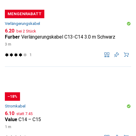
MENGENRABATT
Verlängerungskabel
CHF
6.20
bei 2 Stück
Furber
Verlängerungskabel C13-C14 3.0 m Schwarz
3 m
1
−18%
Stromkabel
CHF
CHF
6.10
statt
7.45
Value
C14 – C15
1 m