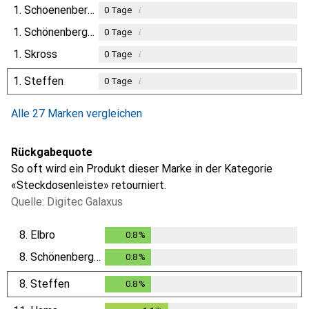
1.
Schoenenberger
i
0
Tage
1.
Schönenberger
i
0
Tage
1.
Skross
i
0
Tage
1.
Steffen
i
0
Tage
Alle 27 Marken vergleichen
Rückgabequote
So oft wird ein Produkt dieser Marke in der Kategorie
«Steckdosenleiste» retourniert.
Quelle: Digitec Galaxus
8.
Elbro
0.8
%
0.8
%
8.
Schönenberger
0.8
%
0.8
%
8.
Steffen
0.8
%
0.8
%