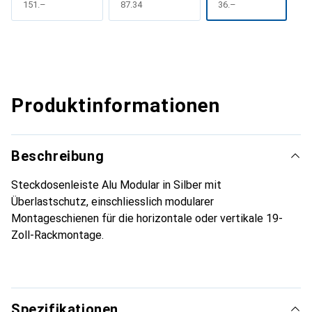
CHF
151.–
CHF
87.34
CHF
36.–
Produktinformationen
Beschreibung
Steckdosenleiste Alu Modular in Silber mit
Überlastschutz, einschliesslich modularer
Montageschienen für die horizontale oder vertikale 19-
Zoll-Rackmontage.
Spezifikationen