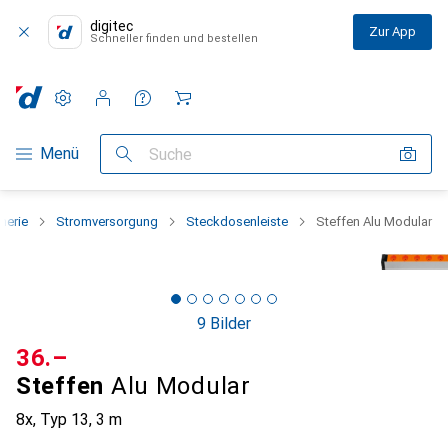
digitec
Zur App
Schneller finden und bestellen
Einstellungen
Kundenkonto
Vergleichslisten
Merklisten
Warenkorb
Navigation nach Kategorien
Menü
Suche
herie
Stromversorgung
Steckdosenleiste
Steffen Alu Modular
9 Bilder
CHF
36.–
Steffen
Alu Modular
8x, Typ 13, 3 m