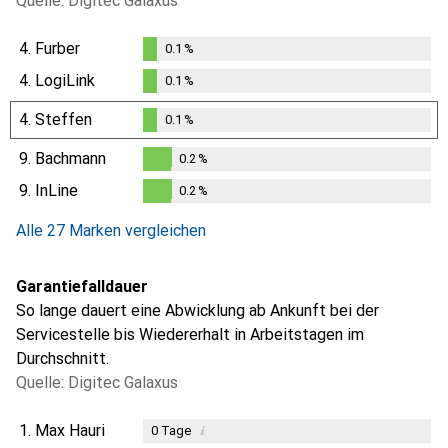
Quelle: Digitec Galaxus
4.
Furber
0.1
%
0.1
%
4.
LogiLink
0.1
%
0.1
%
4.
Steffen
0.1
%
0.1
%
9.
Bachmann
0.2
%
0.2
%
9.
InLine
0.2
%
0.2
%
Alle 27 Marken vergleichen
Garantiefalldauer
So lange dauert eine Abwicklung ab Ankunft bei der
Servicestelle bis Wiedererhalt in Arbeitstagen im
Durchschnitt.
Quelle: Digitec Galaxus
1.
Max Hauri
i
0
Tage