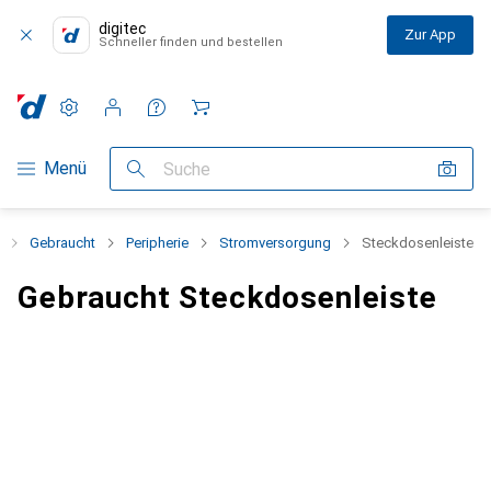
digitec
Zur App
Schneller finden und bestellen
Einstellungen
Kundenkonto
Vergleichslisten
Merklisten
Warenkorb
Navigation nach Kategorien
Menü
Suche
Gebraucht
Peripherie
Stromversorgung
Steckdosenleiste
Gebraucht Steckdosenleiste