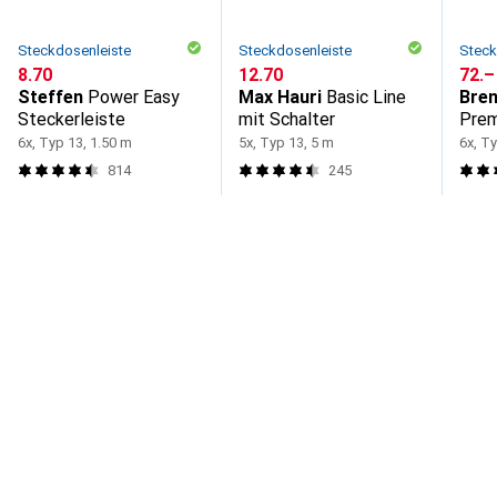
Steckdosenleiste
Steckdosenleiste
Steck
CHF
8.70
CHF
12.70
CHF
72.–
Steffen
Power Easy
Max Hauri
Basic Line
Bren
Steckerleiste
mit Schalter
Prem
6x, Typ 13, 1.50 m
5x, Typ 13, 5 m
6x, T
814
245