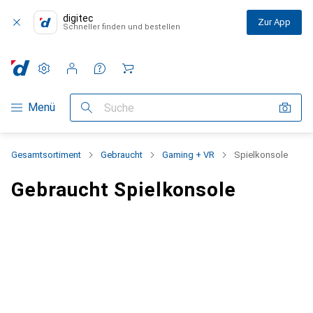
digitec
Zur App
Schneller finden und bestellen
Einstellungen
Kundenkonto
Vergleichslisten
Merklisten
Warenkorb
Navigation nach Kategorien
Menü
Suche
Gesamtsortiment
Gebraucht
Gaming + VR
Spielkonsole
Gebraucht Spielkonsole