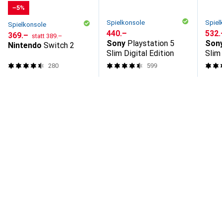
−5%
Spielkonsole
Spiel
Spielkonsole
CHF
440.–
CHF
532.
CHF
CHF
369.–
statt
389.–
Sony
Playstation 5
Son
Nintendo
Switch 2
Slim Digital Edition
Slim
280
599