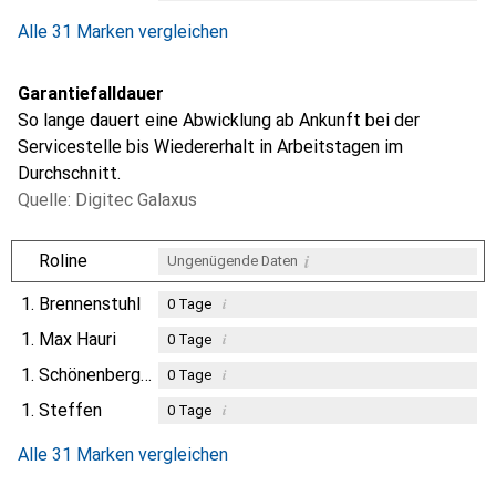
Alle 31 Marken vergleichen
Garantiefalldauer
So lange dauert eine Abwicklung ab Ankunft bei der
Servicestelle bis Wiedererhalt in Arbeitstagen im
Durchschnitt.
Quelle: Digitec Galaxus
i
Roline
Ungenügende Daten
1.
Brennenstuhl
i
0
Tage
1.
Max Hauri
i
0
Tage
1.
Schönenberger
i
0
Tage
1.
Steffen
i
0
Tage
Alle 31 Marken vergleichen