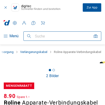
digitec
Zur App
Schneller finden und bestellen
Einstellungen
Kundenkonto
Vergleichslisten
Merklisten
Warenkorb
Navigation nach Kategorien
Menü
Suche
ersorgung
Verlängerungskabel
Roline Apparate-Verbindungskabel
2 Bilder
MENGENRABATT
CHF
8.90
Spare
CHF
1.–
Roline
Apparate-Verbindungskabel