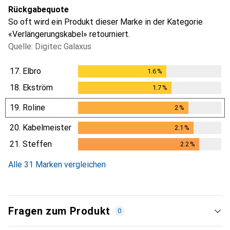
Rückgabequote
So oft wird ein Produkt dieser Marke in der Kategorie
«Verlängerungskabel» retourniert.
Quelle: Digitec Galaxus
17.
Elbro
1.6
%
1.6
%
18.
Ekström
1.7
%
1.7
%
19.
Roline
2
%
2
%
20.
Kabelmeister
2.1
%
2.1
%
21.
Steffen
2.2
%
2.2
%
Alle 31 Marken vergleichen
Fragen zum Produkt
0