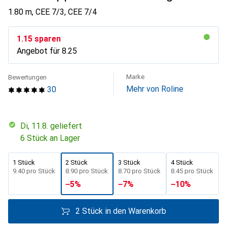
1.80 m, CEE 7/3, CEE 7/4
CHF
1.15
sparen
Angebot für
CHF
8.25
Marke
Bewertungen
Mehr von Roline
30
Di, 11.8. geliefert
6 Stück an Lager
1 Stück
2 Stück
3 Stück
4 Stück
CHF
9.40
pro Stück
CHF
8.90
pro Stück
CHF
8.70
pro Stück
CHF
8.45
pro Stück
−
5
%
−
7
%
−
10
%
2 Stück in den Warenkorb