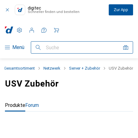
digitec
Zur App
Schneller finden und bestellen
Einstellungen
Kundenkonto
Vergleichslisten
Merklisten
Warenkorb
Navigation nach Kategorien
Menü
Suche
Gesamtsortiment
Netzwerk
Server + Zubehör
USV Zubehör
USV Zubehör
Produkte
Forum