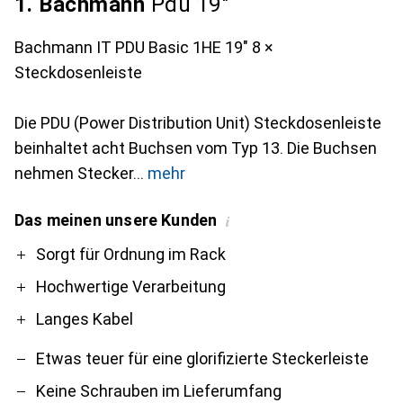
1. Bachmann
Pdu 19"
Bachmann IT PDU Basic 1HE 19" 8 ×
Steckdosenleiste
Die PDU (Power Distribution Unit) Steckdosenleiste
beinhaltet acht Buchsen vom Typ 13. Die Buchsen
nehmen Stecker
mehr
Das meinen unsere Kunden
i
Pro
Contra
Sorgt für Ordnung im Rack
Hochwertige Verarbeitung
Langes Kabel
Etwas teuer für eine glorifizierte Steckerleiste
Keine Schrauben im Lieferumfang