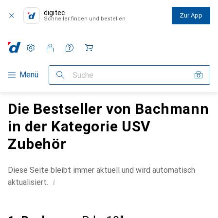
digitec
Zur App
Schneller finden und bestellen
Einstellungen
Kundenkonto
Vergleichslisten
Merklisten
Warenkorb
Navigation nach Kategorien
Menü
Suche
Die Bestseller von Bachmann
in der Kategorie USV
Zubehör
Diese Seite bleibt immer aktuell und wird automatisch
i
aktualisiert.