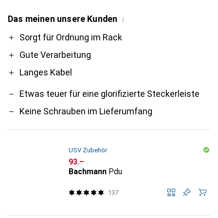
Das meinen unsere Kunden
i
Pro
Contra
Sorgt für Ordnung im Rack
Gute Verarbeitung
Langes Kabel
Etwas teuer für eine glorifizierte Steckerleiste
Keine Schrauben im Lieferumfang
USV Zubehör
CHF
93.–
Bachmann
Pdu
137