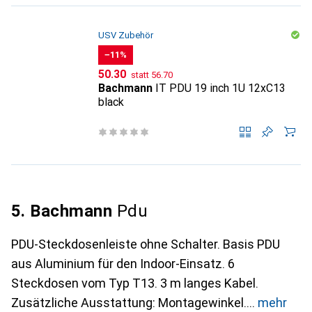
USV Zubehör
−11%
CHF
CHF
50.30
statt
56.70
Bachmann
IT PDU 19 inch 1U 12xC13
black
5. Bachmann
Pdu
PDU-Steckdosenleiste ohne Schalter. Basis PDU
aus Aluminium für den Indoor-Einsatz. 6
Steckdosen vom Typ T13. 3 m langes Kabel.
Zusätzliche Ausstattung: Montagewinkel.
mehr