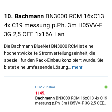
10. Bachmann
BN3000 RCM 16xC13
4x C19 messung p.Ph. 3m H05VV-F
3G 2,5 CEE 1x16A Lan
Die Bachmann BlueNet BN3000 RCM ist eine
hochentwickelte Stromverteilungseinheit, die
speziell für den Rack-Einbau konzipiert wurde. Sie
bietet eine umfassende Lösung
mehr
USV Zubehör
CHF
1145.–
Bachmann
BN3000 RCM 16xC13 4x C19
messung p.Ph. 3m H05VV-F 3G 2,5 CEE
1x16A Lan