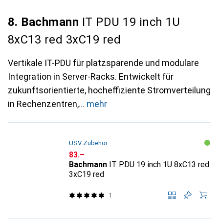
8. Bachmann
IT PDU 19 inch 1U
8xC13 red 3xC19 red
Vertikale IT-PDU für platzsparende und modulare
Integration in Server-Racks. Entwickelt für
zukunftsorientierte, hocheffiziente Stromverteilung
in Rechenzentren,
mehr
USV Zubehör
CHF
83.–
Bachmann
IT PDU 19 inch 1U 8xC13 red
3xC19 red
1