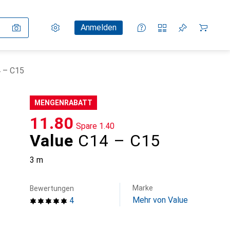
Einstellungen
Kundenkonto
Vergleichslisten
Merklisten
Warenkorb
Anmelden
4 – C15
MENGENRABATT
CHF
11.80
Spare
CHF
1.40
Value
C14 – C15
3 m
Marke
Bewertungen
Mehr von Value
4