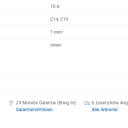
10 A
C14
,
C15
1 mm²
Innen
g
24 Monate Garantie (Bring-In)
6 zusätzliche An
Garantierichtlinien
Alle Anbieter