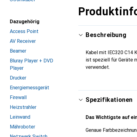
Produktinf
Dazugehörig
Access Point
Beschreibung
AV Receiver
Beamer
Kabel mit IEC320 C14 
ist speziell für Geräte
Bluray Player + DVD
verwendet.
Player
Drucker
Energiemessgerät
Firewall
Spezifikationen
Heizstrahler
Leinwand
Das Wichtigste auf ein
Mähroboter
Genaue Farbbezeichnun
Netzwerk Switch