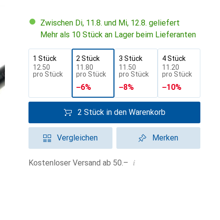
Zwischen Di, 11.8. und Mi, 12.8. geliefert
Mehr als 10 Stück an Lager beim Lieferanten
1 Stück
2 Stück
3 Stück
4 Stück
CHF
12.50
CHF
11.80
CHF
11.50
CHF
11.20
pro Stück
pro Stück
pro Stück
pro Stück
−
6
%
−
8
%
−
10
%
2 Stück in den Warenkorb
Vergleichen
Merken
i
Kostenloser Versand ab 50.–