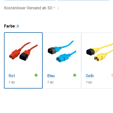
i
Kostenloser Versand ab 50.–
Farbe
4
Rot
Blau
Gelb
CHF
7.40
CHF
7.40
CHF
7.60