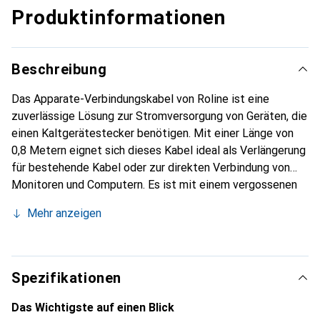
Produktinformationen
Beschreibung
Das Apparate-Verbindungskabel von Roline ist eine
zuverlässige Lösung zur Stromversorgung von Geräten, die
einen Kaltgerätestecker benötigen. Mit einer Länge von
0,8 Metern eignet sich dieses Kabel ideal als Verlängerung
für bestehende Kabel oder zur direkten Verbindung von
Monitoren und Computern. Es ist mit einem vergossenen
PVC Kaltgerätestecker (C14) und einer Kaltgerätebuchse
Mehr anzeigen
(C13) ausgestattet, die eine sichere und stabile
Verbindung gewährleisten. Das Kabel ist für eine
Nennspannung von 250 VAC und einen maximalen Strom
von 10 A ausgelegt, was es zu einer robusten Wahl für
Spezifikationen
verschiedene Anwendungen im Büro oder zu Hause macht.
Die rote Farbgebung sorgt nicht nur für eine einfache
Das Wichtigste auf einen Blick