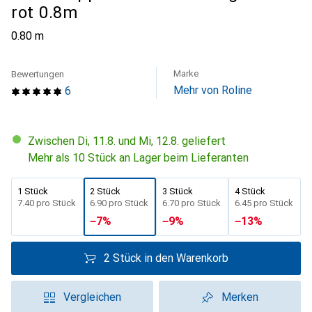
rot 0.8m
0.80 m
Marke
Bewertungen
Mehr von Roline
6
Zwischen Di, 11.8. und Mi, 12.8. geliefert
Mehr als 10 Stück an Lager beim Lieferanten
1 Stück
2 Stück
3 Stück
4 Stück
CHF
7.40
pro Stück
CHF
6.90
pro Stück
CHF
6.70
pro Stück
CHF
6.45
pro Stück
−
7
%
−
9
%
−
13
%
2 Stück in den Warenkorb
Vergleichen
Merken