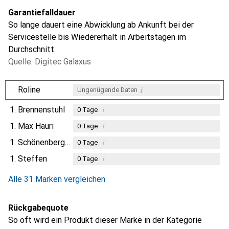
Garantiefalldauer
So lange dauert eine Abwicklung ab Ankunft bei der
Servicestelle bis Wiedererhalt in Arbeitstagen im
Durchschnitt.
Quelle: Digitec Galaxus
i
Roline
Ungenügende Daten
1.
Brennenstuhl
i
0
Tage
1.
Max Hauri
i
0
Tage
1.
Schönenberger
i
0
Tage
1.
Steffen
i
0
Tage
Alle 31 Marken vergleichen
Rückgabequote
So oft wird ein Produkt dieser Marke in der Kategorie