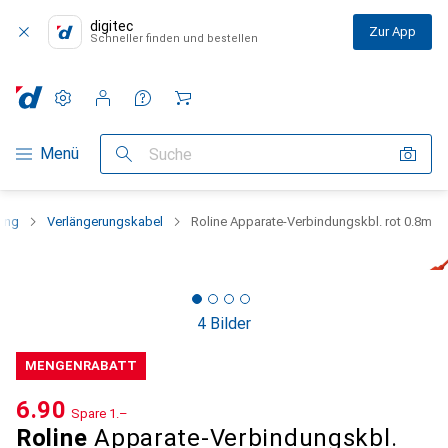
digitec
Zur App
Schneller finden und bestellen
Einstellungen
Kundenkonto
Vergleichslisten
Merklisten
Warenkorb
Navigation nach Kategorien
Menü
Suche
ung
Verlängerungskabel
Roline Apparate-Verbindungskbl. rot 0.8m
4 Bilder
MENGENRABATT
CHF
6.90
Spare
CHF
1.–
Roline
Apparate-Verbindungskbl.