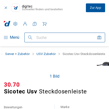
digitec
Zur App
Schneller finden und bestellen
Einstellungen
Kundenkonto
Vergleichslisten
Merklisten
Warenkorb
Navigation nach Kategorien
Menü
Suche
Server + Zubehör
USV Zubehör
Sicotec Usv Steckdosenleiste
1 Bild
CHF
30.70
Sicotec Usv
Steckdosenleiste
Marke
Bewertungen