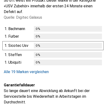
So oft weist ein Produkt dieser Marke in der Kategorie
«USV Zubehör» innerhalb der ersten 24 Monate einen
Defekt auf.
Quelle: Digitec Galaxus
1.
Bachmann
0
%
1.
Furber
0
%
1.
Sicotec Usv
0
%
1.
Steffen
0
%
1.
Ubiquiti
0
%
Alle 19 Marken vergleichen
Garantiefalldauer
So lange dauert eine Abwicklung ab Ankunft bei der
Servicestelle bis Wiedererhalt in Arbeitstagen im
Durchschnitt.