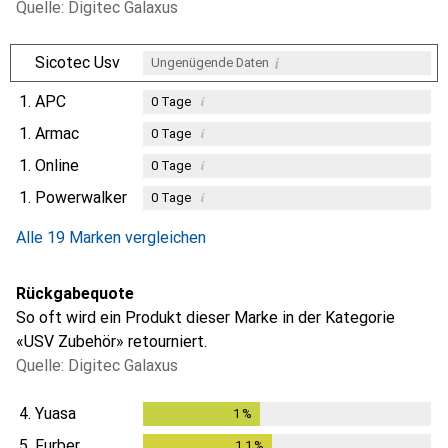
Quelle: Digitec Galaxus
i
Sicotec Usv
Ungenügende Daten
1.
APC
i
0
Tage
1.
Armac
i
0
Tage
1.
Online
i
0
Tage
1.
Powerwalker
i
0
Tage
Alle 19 Marken vergleichen
Rückgabequote
So oft wird ein Produkt dieser Marke in der Kategorie
«USV Zubehör» retourniert.
Quelle: Digitec Galaxus
4.
Yuasa
1
%
1
%
5.
Furber
1.1
%
1.1
%