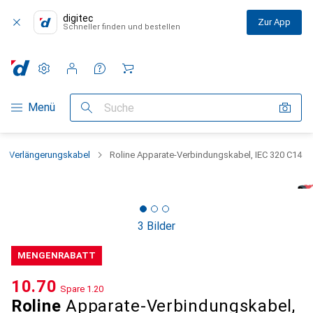
digitec
Zur App
Schneller finden und bestellen
Einstellungen
Kundenkonto
Vergleichslisten
Merklisten
Warenkorb
Navigation nach Kategorien
Menü
Suche
Verlängerungskabel
Roline Apparate-Verbindungskabel, IEC 320 C14
3 Bilder
MENGENRABATT
CHF
10.70
Spare
CHF
1.20
Roline
Apparate-Verbindungskabel,