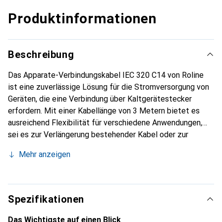
Produktinformationen
Beschreibung
Das Apparate-Verbindungskabel IEC 320 C14 von Roline
ist eine zuverlässige Lösung für die Stromversorgung von
Geräten, die eine Verbindung über Kaltgerätestecker
erfordern. Mit einer Kabellänge von 3 Metern bietet es
ausreichend Flexibilität für verschiedene Anwendungen,
sei es zur Verlängerung bestehender Kabel oder zur
direkten Verbindung von Monitoren und Computern. Das
Mehr anzeigen
Kabel ist mit einem vergossenen PVC Kaltgerätestecker
und einer Kaltgerätebuchse ausgestattet, die eine sichere
und stabile Verbindung gewährleisten. Es ist für eine
Eingangsspannung von bis zu 250 V und einen
Spezifikationen
Eingangsstrom von 10 A ausgelegt, was es zu einer
robusten Wahl für den Einsatz in Büros und
Das Wichtigste auf einen Blick