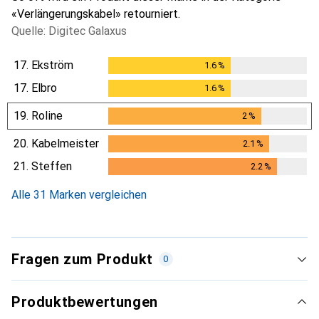
«Verlängerungskabel» retourniert.
Quelle: Digitec Galaxus
17.
Ekström
1.6
%
1.6
%
17.
Elbro
1.6
%
1.6
%
19.
Roline
2
%
2
%
20.
Kabelmeister
2.1
%
2.1
%
21.
Steffen
2.2
%
2.2
%
Alle 31 Marken vergleichen
Fragen zum Produkt
0
Produktbewertungen