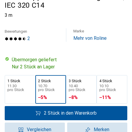
IEC 320 C14
3 m
Marke
Bewertungen
Mehr von Roline
2
übermorgen geliefert
Nur 2 Stück an Lager
1 Stück
2 Stück
3 Stück
4 Stück
CHF
11.30
CHF
10.70
CHF
10.40
CHF
10.10
pro Stück
pro Stück
pro Stück
pro Stück
−
5
%
−
8
%
−
11
%
2 Stück in den Warenkorb
Vergleichen
Merken