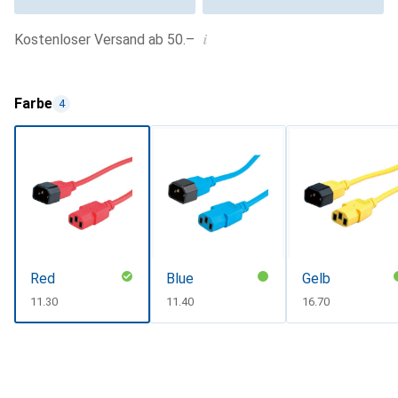
i
Kostenloser Versand ab 50.–
Farbe
4
Red
Blue
Gelb
CHF
11.30
CHF
11.40
CHF
16.70