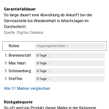
Garantiefalldauer
So lange dauert eine Abwicklung ab Ankunft bei der
Servicestelle bis Wiedererhalt in Arbeitstagen im
Durchschnitt.
Quelle: Digitec Galaxus
i
Roline
Ungenügende Daten
1.
Brennenstuhl
i
0
Tage
1.
Max Hauri
i
0
Tage
1.
Schönenberger
i
0
Tage
1.
Steffen
i
0
Tage
Alle 31 Marken vergleichen
Rückgabequote
So oft wird ein Produkt dieser Marke in der Kategorie