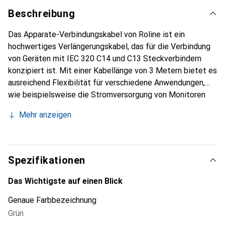
Beschreibung
Das Apparate-Verbindungskabel von Roline ist ein
hochwertiges Verlängerungskabel, das für die Verbindung
von Geräten mit IEC 320 C14 und C13 Steckverbindern
konzipiert ist. Mit einer Kabellänge von 3 Metern bietet es
ausreichend Flexibilität für verschiedene Anwendungen,
wie beispielsweise die Stromversorgung von Monitoren
über Computer oder als Verlängerung für bestehende
Mehr anzeigen
Kabel. Das Kabel ist mit einem vergossenen PVC
Kaltgerätestecker und einer Kaltgerätebuchse
ausgestattet, die eine sichere und zuverlässige
Verbindung gewährleisten. Die Nennwerte von 10A bei
Spezifikationen
250VAC machen es zu einer robusten Lösung für den
Einsatz in Büros und anderen Umgebungen, in denen eine
Das Wichtigste auf einen Blick
stabile Stromversorgung erforderlich ist. Die grüne
Genaue Farbbezeichnung
Farbgebung des Kabels sorgt nicht nur für eine
Grün
ansprechende Optik, sondern erleichtert auch die