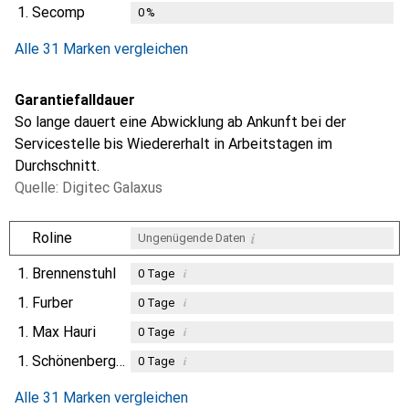
1.
Secomp
0
%
Alle 31 Marken vergleichen
Garantiefalldauer
So lange dauert eine Abwicklung ab Ankunft bei der
Servicestelle bis Wiedererhalt in Arbeitstagen im
Durchschnitt.
Quelle: Digitec Galaxus
i
Roline
Ungenügende Daten
1.
Brennenstuhl
i
0
Tage
1.
Furber
i
0
Tage
1.
Max Hauri
i
0
Tage
1.
Schönenberger
i
0
Tage
Alle 31 Marken vergleichen