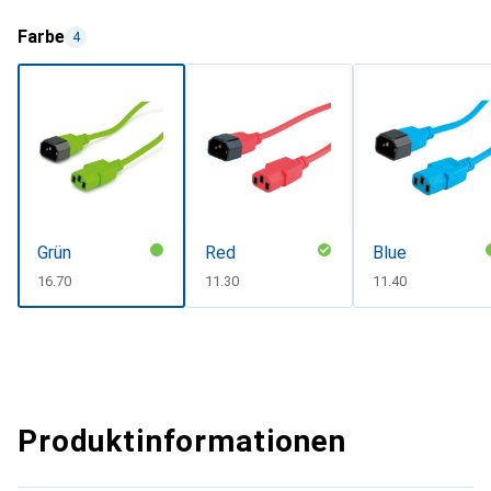
Farbe
4
Grün
Red
Blue
CHF
16.70
CHF
11.30
CHF
11.40
Produktinformationen