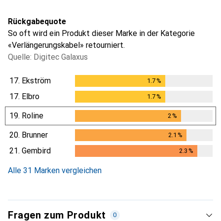
Rückgabequote
So oft wird ein Produkt dieser Marke in der Kategorie
«Verlängerungskabel» retourniert.
Quelle: Digitec Galaxus
17.
Ekström
1.7
%
1.7
%
17.
Elbro
1.7
%
1.7
%
19.
Roline
2
%
2
%
20.
Brunner
2.1
%
2.1
%
21.
Gembird
2.3
%
2.3
%
Alle 31 Marken vergleichen
Fragen zum Produkt
0