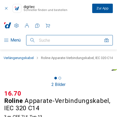
digitec
Zur App
Schneller finden und bestellen
Einstellungen
Kundenkonto
Vergleichslisten
Merklisten
Warenkorb
Navigation nach Kategorien
Menü
Suche
Verlängerungskabel
Roline Apparate-Verbindungskabel, IEC 320 C14
2 Bilder
CHF
16.70
Roline
Apparate-Verbindungskabel,
IEC 320 C14
3 m, CEE 7/4, Typ 13