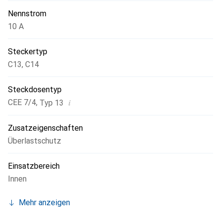
Identifikation in einem Kabelmanagement-System.
Nennstrom
10 A
Steckertyp
C13
,
C14
Steckdosentyp
i
CEE 7/4
,
Typ 13
Zusatzeigenschaften
Überlastschutz
Einsatzbereich
Innen
Mehr anzeigen