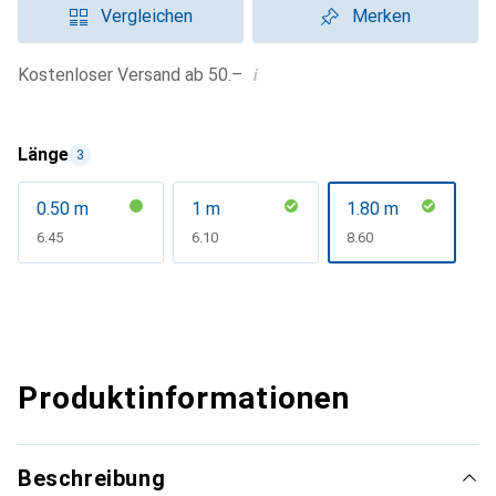
Vergleichen
Merken
i
Kostenloser Versand ab 50.–
Länge
3
0.50 m
1 m
1.80 m
CHF
6.45
CHF
6.10
CHF
8.60
Produktinformationen
Beschreibung