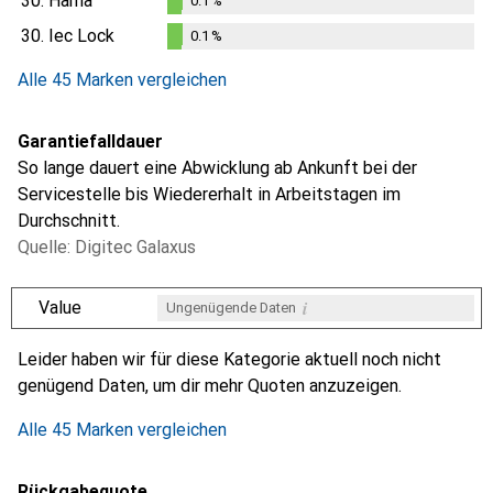
30.
Hama
0.1
%
0.1
%
30.
Iec Lock
0.1
%
0.1
%
Alle 45 Marken vergleichen
Garantiefalldauer
So lange dauert eine Abwicklung ab Ankunft bei der
Servicestelle bis Wiedererhalt in Arbeitstagen im
Durchschnitt.
Quelle: Digitec Galaxus
i
Value
Ungenügende Daten
i
i
i
i
Ungenügende Daten
Ungenügende Daten
Ungenügende Daten
Ungenügende Daten
Leider haben wir für diese Kategorie aktuell noch nicht
genügend Daten, um dir mehr Quoten anzuzeigen.
Alle 45 Marken vergleichen
Rückgabequote