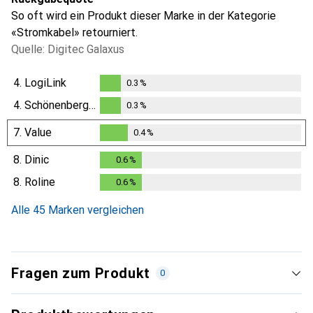
So oft wird ein Produkt dieser Marke in der Kategorie
«Stromkabel» retourniert.
Quelle: Digitec Galaxus
4.
LogiLink
0.3
%
0.3
%
4.
Schönenberger
0.3
%
0.3
%
7.
Value
0.4
%
0.4
%
8.
Dinic
0.6
%
0.6
%
8.
Roline
0.6
%
0.6
%
Alle 45 Marken vergleichen
Fragen zum Produkt
0