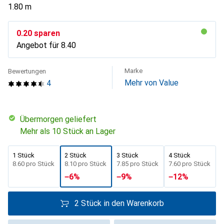
1.80 m
CHF
0.20
sparen
Angebot für
CHF
8.40
Marke
Bewertungen
Mehr von Value
4
übermorgen geliefert
Mehr als 10 Stück an Lager
1 Stück
2 Stück
3 Stück
4 Stück
CHF
8.60
pro Stück
CHF
8.10
pro Stück
CHF
7.85
pro Stück
CHF
7.60
pro Stück
−
6
%
−
9
%
−
12
%
2 Stück in den Warenkorb