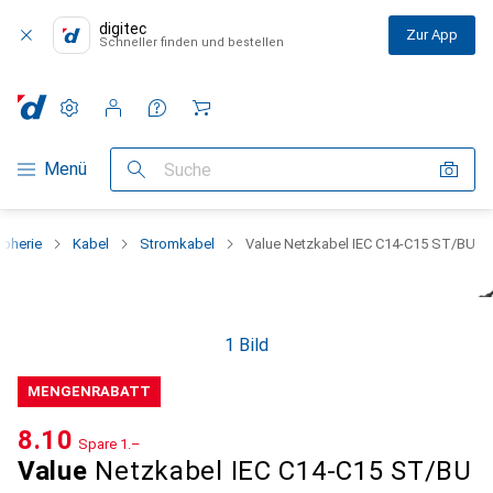
digitec
Zur App
Schneller finden und bestellen
Einstellungen
Kundenkonto
Vergleichslisten
Merklisten
Warenkorb
Navigation nach Kategorien
Menü
Suche
ipherie
Kabel
Stromkabel
Value Netzkabel IEC C14-C15 ST/BU
1 Bild
MENGENRABATT
CHF
8.10
Spare
CHF
1.–
Value
Netzkabel IEC C14-C15 ST/BU