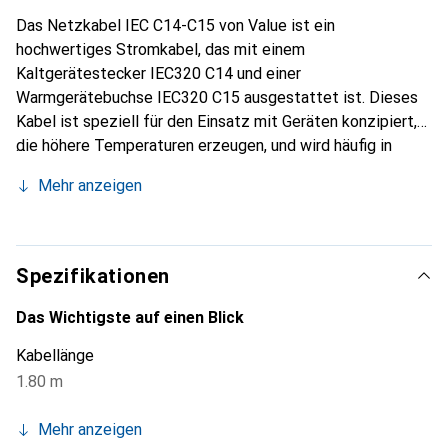
Das Netzkabel IEC C14-C15 von Value ist ein
hochwertiges Stromkabel, das mit einem
Kaltgerätestecker IEC320 C14 und einer
Warmgerätebuchse IEC320 C15 ausgestattet ist. Dieses
Kabel ist speziell für den Einsatz mit Geräten konzipiert,
die höhere Temperaturen erzeugen, und wird häufig in
professionellen und industriellen Anwendungen verwendet.
Mehr anzeigen
Mit einer Kabellänge von 1,8 Metern bietet es ausreichend
Flexibilität für verschiedene Einsatzmöglichkeiten. Der
Kabelaufbau besteht aus drei Drähten mit einem
Querschnitt von 1,0 mm², was eine zuverlässige
Spezifikationen
Stromübertragung gewährleistet. Das Kabel ist mit einer
PVC-Isolierung versehen, die für Langlebigkeit und
Das Wichtigste auf einen Blick
Sicherheit sorgt. Es ist ideal für den Anschluss von
Kabellänge
Geräten, die eine stabile und sichere Stromversorgung
1.80 m
benötigen.
Mehr anzeigen