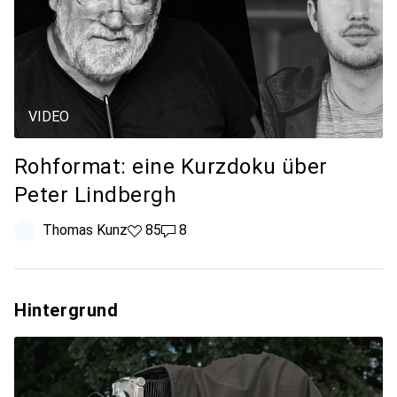
VIDEO
Rohformat: eine Kurzdoku über
Peter Lindbergh
Thomas Kunz
85 Likes
85
8 Kommentare
8
Hintergrund