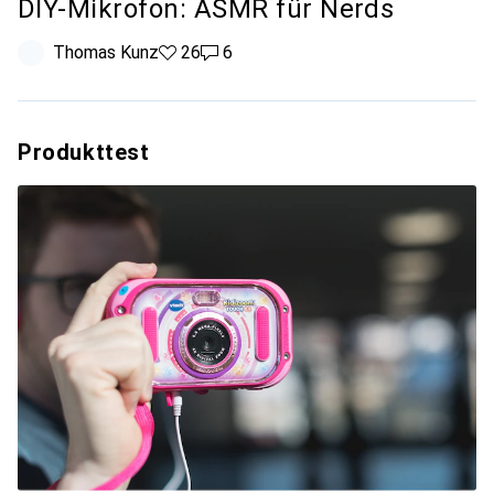
DIY-Mikrofon: ASMR für Nerds
Thomas Kunz
26 Likes
26
6 Kommentare
6
Produkttest