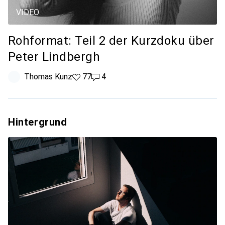
VIDEO
Rohformat: Teil 2 der Kurzdoku über
Peter Lindbergh
Thomas Kunz
77 Likes
77
4 Kommentare
4
Hintergrund