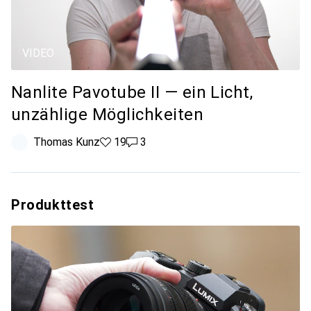
VIDEO
Nanlite Pavotube II — ein Licht,
unzählige Möglichkeiten
Thomas Kunz
19 Likes
19
3 Kommentare
3
Produkttest