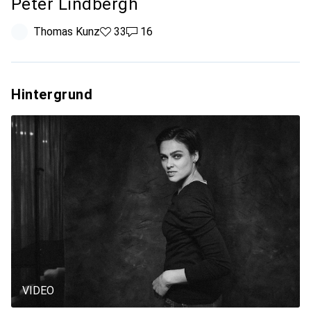
Peter Lindbergh
Thomas Kunz
33 Likes
33
16 Kommentare
16
Hintergrund
VIDEO