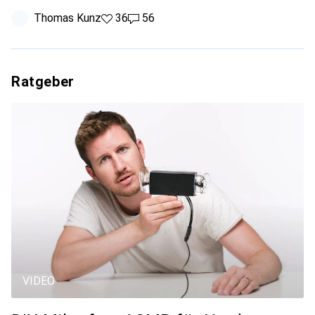
Thomas Kunz
36 Likes
36
56 Kommentare
56
Ratgeber
VIDEO