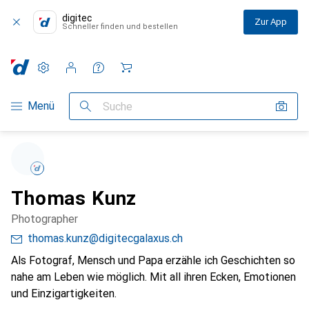
digitec
Zur App
Schneller finden und bestellen
Einstellungen
Kundenkonto
Vergleichslisten
Merklisten
Warenkorb
Navigation nach Kategorien
Menü
Suche
Thomas Kunz
Photographer
thomas.kunz@digitecgalaxus.ch
Als Fotograf, Mensch und Papa erzähle ich Geschichten so
nahe am Leben wie möglich. Mit all ihren Ecken, Emotionen
und Einzigartigkeiten.