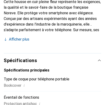
Cette housse en cuir pleine fleur représente les exigences,
la qualité et le savoir-faire de la boutique française
Noreve. Elle protège votre smartphone avec élégance.
Conçue par des artisans expérimentés ayant des années
d'expérience dans l'industrie de la maroquinerie, elle
s'adapte parfaitement à votre téléphone. Sur mesure, ses
courbes raffinées offrent une véritable seconde peau. Elle
Afficher plus
devient l'accessoire chic et indispensable pour votre
smartphone. La marque Noreve est reconnue
internationalement pour ses produits de haute qualité et
constitue un choix fiable pour une clientèle exigeante.
Spécifications
Spécifications principales
Type de coque pour téléphone portable
i
Bookcover
Éventail de fonctions
i
Protection antichoc