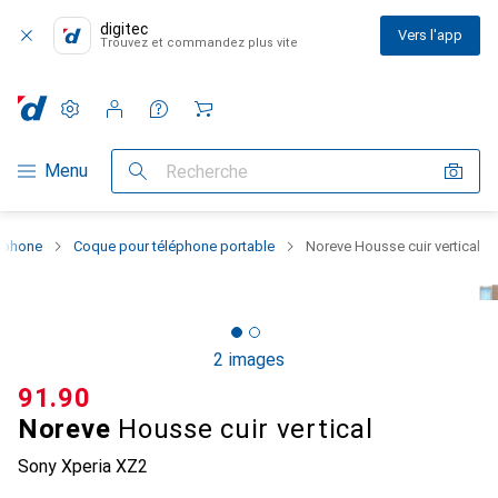
digitec
Vers l'app
Trouvez et commandez plus vite
Paramètres
Compte client
Listes de comparaison
Listes d'envies
Panier
Navigation par catégorie
Menu
Recherche
rtphone
Coque pour téléphone portable
Noreve Housse cuir vertical
2 images
CHF
91.90
Noreve
Housse cuir vertical
Sony Xperia XZ2