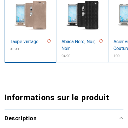
Taupe vintage
Abaca Nero, Noir,
Acier v
Noir
Coutur
CHF
91.90
CHF
94.90
CHF
109.–
Informations sur le produit
Description