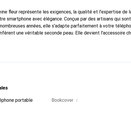
ine fleur représente les exigences, la qualité et l'expertise de 
tre smartphone avec élégance. Conçue par des artisans qui son
nombreuses années, elle s'adapte parfaitement à votre télépho
nfèrent une véritable seconde peau. Elle devient l'accessoire ch
Reconnaître internationalement pour ses produits de haute qual
 pour une clientèle exigeante.
ales
i
éphone portable
Bookcover