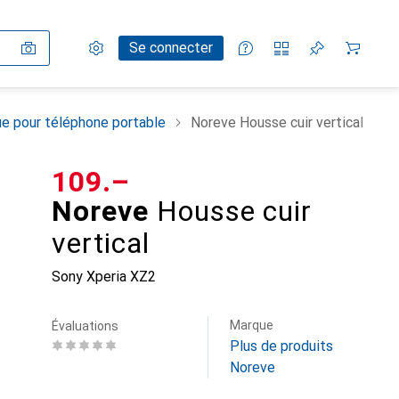
Paramètres
Compte client
Listes de comparaison
Listes d'envies
Panier
Se connecter
e pour téléphone portable
Noreve Housse cuir vertical
CHF
109.–
Noreve
Housse cuir
vertical
Sony Xperia XZ2
Marque
Évaluations
Plus de produits
Noreve