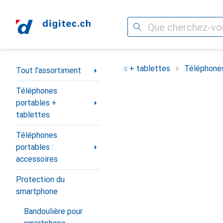
Recherche
Navigation par catégorie
assortiment
Téléphones portables + tablettes
Téléphones
Tout l'assortiment
Téléphones
portables +
tablettes
Téléphones
portables :
accessoires
Protection du
smartphone
Bandoulière pour