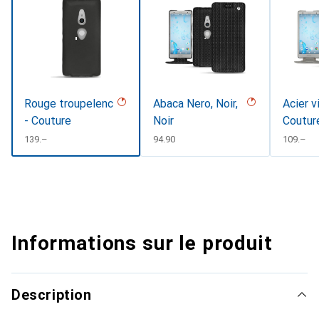
Rouge troupelenc
Abaca Nero, Noir,
Acier v
- Couture
Noir
Coutur
CHF
139.–
CHF
94.90
CHF
109.–
Informations sur le produit
Description