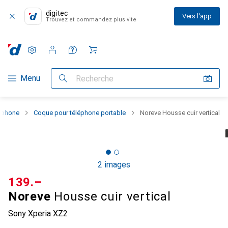
digitec
Vers l'app
Trouvez et commandez plus vite
Paramètres
Compte client
Listes de comparaison
Listes d'envies
Panier
Navigation par catégorie
Menu
Recherche
rtphone
Coque pour téléphone portable
Noreve Housse cuir vertical
2 images
CHF
139.–
Noreve
Housse cuir vertical
Sony Xperia XZ2