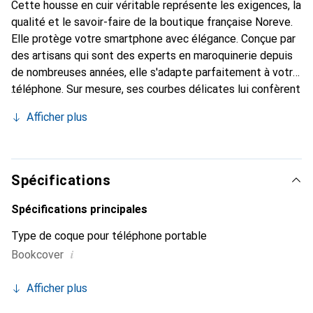
Cette housse en cuir véritable représente les exigences, la
qualité et le savoir-faire de la boutique française Noreve.
Elle protège votre smartphone avec élégance. Conçue par
des artisans qui sont des experts en maroquinerie depuis
de nombreuses années, elle s'adapte parfaitement à votre
téléphone. Sur mesure, ses courbes délicates lui confèrent
une véritable seconde peau. Elle devient l'accessoire chic
Afficher plus
et indispensable de votre smartphone. Reconnaître
internationalement pour ses produits de haute qualité, la
marque Noreve est un choix sûr pour une clientèle
exigeante.
Spécifications
Spécifications principales
Type de coque pour téléphone portable
i
Bookcover
Afficher plus