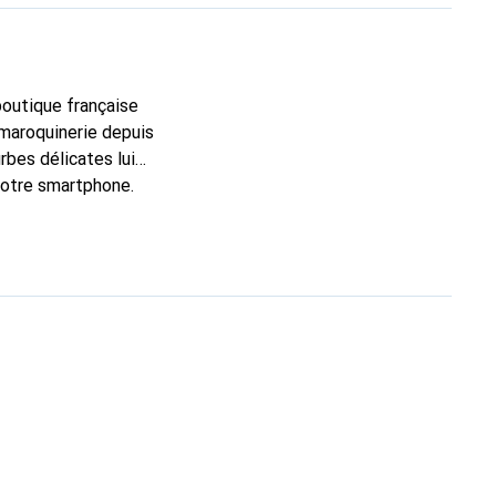
 boutique française
 maroquinerie depuis
rbes délicates lui
 votre smartphone.
t un choix sûr pour