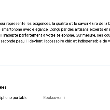
fleur représente les exigences, la qualité et le savoir-faire de la
e smartphone avec élégance. Conçu par des artisans experts en
l s'adapte parfaitement à votre téléphone. Sur mesure, ses cou
 seconde peau. Il devient l'accessoire chic et indispensable de
national pour ses produits de haute qualité, la marque Noreve es
.
ales
i
éphone portable
Bookcover