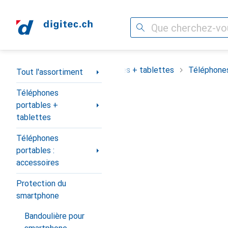
Recherche
Navigation par catégorie
assortiment
Téléphones portables + tablettes
Téléphones
Tout l'assortiment
Téléphones
portables +
tablettes
Téléphones
portables :
accessoires
Protection du
smartphone
Bandoulière pour