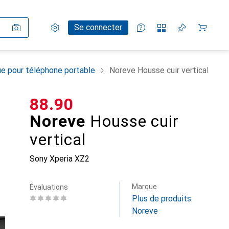
Paramètres
Compte client
Listes de comparaison
Listes d'envies
Panier
Se connecter
e pour téléphone portable
Noreve Housse cuir vertical
CHF
88.90
Noreve
Housse cuir
vertical
Sony Xperia XZ2
Marque
Évaluations
Plus de produits
Noreve