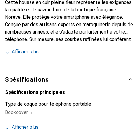
Cette housse en cuir pleine fleur représente les exigences,
la qualité et le savoir-faire de la boutique française
Noreve. Elle protège votre smartphone avec élégance.
Conçue par des artisans experts en maroquinerie depuis de
nombreuses années, elle s'adapte parfaitement à votre
téléphone. Sur mesure, ses courbes raffinées lui confèrent
une véritable seconde peau. Elle devient un accessoire
Afficher plus
chic et indispensable pour votre smartphone.
Reconnaissance internationale pour ses produits de haute
qualité, la marque Noreve est un choix sûr pour une
clientèle exigeante.
Spécifications
Spécifications principales
Type de coque pour téléphone portable
i
Bookcover
Afficher plus