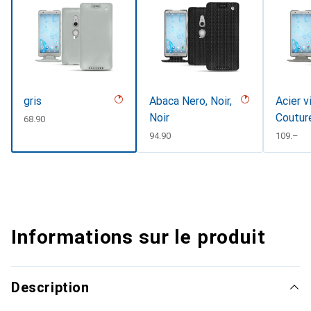
gris
Abaca Nero, Noir,
Acier v
Noir
Coutur
CHF
68.90
CHF
94.90
CHF
109.–
Informations sur le produit
Description