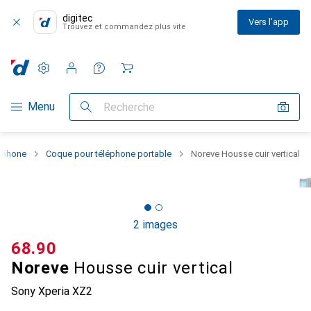
digitec
Vers l'app
Trouvez et commandez plus vite
Paramètres
Compte client
Listes de comparaison
Listes d'envies
Panier
Navigation par catégorie
Menu
Recherche
rtphone
Coque pour téléphone portable
Noreve Housse cuir vertical
2 images
CHF
68.90
Noreve
Housse cuir vertical
Sony Xperia XZ2