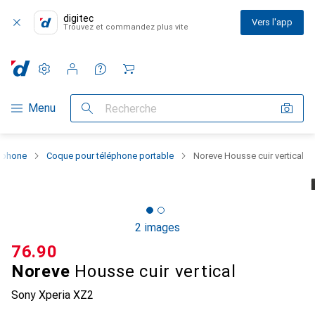
digitec
Vers l'app
Trouvez et commandez plus vite
Paramètres
Compte client
Listes de comparaison
Listes d'envies
Panier
Navigation par catégorie
Menu
Recherche
rtphone
Coque pour téléphone portable
Noreve Housse cuir vertical
2 images
CHF
76.90
Noreve
Housse cuir vertical
Sony Xperia XZ2