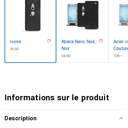
Ivoire
Abaca Nero, Noir,
Acier v
Noir
Coutur
CHF
76.90
CHF
94.90
CHF
109.–
Informations sur le produit
Description