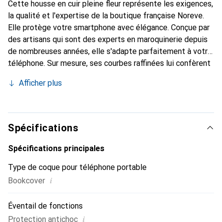
Cette housse en cuir pleine fleur représente les exigences,
la qualité et l'expertise de la boutique française Noreve.
Elle protège votre smartphone avec élégance. Conçue par
des artisans qui sont des experts en maroquinerie depuis
de nombreuses années, elle s'adapte parfaitement à votre
téléphone. Sur mesure, ses courbes raffinées lui confèrent
une véritable seconde peau. Elle devient l'accessoire chic
Afficher plus
et indispensable de votre smartphone. Reconnaître
internationalement pour ses produits de haute qualité, la
marque Noreve est un choix sûr pour une clientèle
exigeante.
Spécifications
Spécifications principales
Type de coque pour téléphone portable
i
Bookcover
Éventail de fonctions
i
Protection antichoc